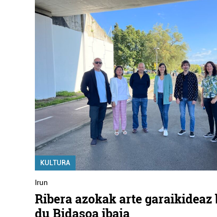
KULTURA
Irun
Ribera azokak arte garaikideaz 
du Bidasoa ibaia