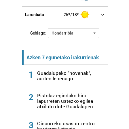
Larunbata
25º
18º
Gehiago:
Hondarribia
Azken 7 egunetako irakurrienak
1
Guadalupeko "novenak",
aurten lehenago
2
Pistolaz egindako hiru
lapurreten ustezko egilea
atxilotu dute Guadalupen
3
Oinaurreko osasun zentro