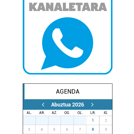
AGENDA
Abuztua 2026
AL.
AR.
AZ.
OG.
OL.
LR.
IG.
27
28
29
30
31
1
2
3
4
5
6
7
8
9