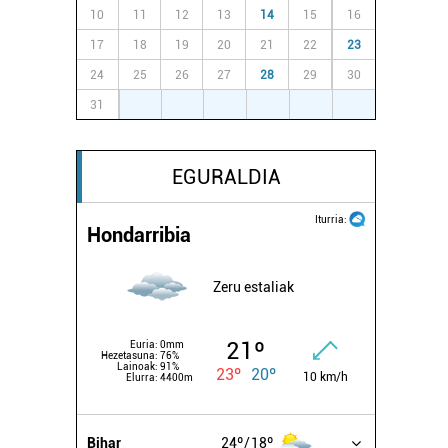
10
11
12
13
14
15
16
17
18
19
20
21
22
23
24
25
26
27
28
29
30
31
1
2
3
4
5
6
EGURALDIA
Iturria:
Hondarribia
Zeru estaliak
21º
Euria:
0mm
Hezetasuna:
76%
Lainoak:
91%
23º
20º
10 km/h
Elurra:
4400m
Bihar
24º
18º