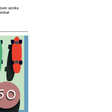
ituen azoka
ainbat