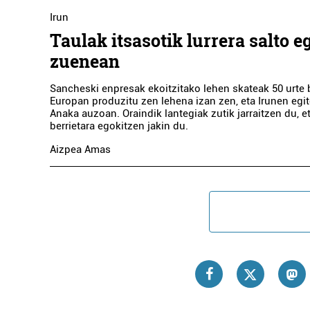
Irun
Taulak itsasotik lurrera salto e
zuenean
Sancheski enpresak ekoitzitako lehen skateak 50 urte b
Europan produzitu zen lehena izan zen, eta Irunen egit
Anaka auzoan. Oraindik lantegiak zutik jarraitzen du, et
A
berrietara egokitzen jakin du.
Aizpea Amas
ADM
Er