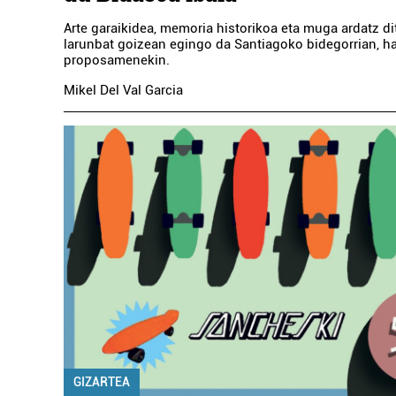
Arte garaikidea, memoria historikoa eta muga ardatz d
larunbat goizean egingo da Santiagoko bidegorrian, h
proposamenekin.
Mikel Del Val Garcia
GIZARTEA