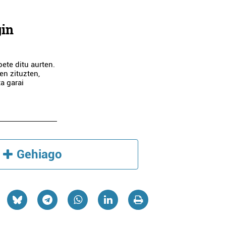
gin
ete ditu aurten.
en zituzten,
a garai
dministrazioak
Osasungintza
MARIA LUISA SANCH
SAMAR
IÑIGO HORTZ
INISTRAZIOAK
...
renteria-Orereta
Errenteria-Orereta
Gehiago