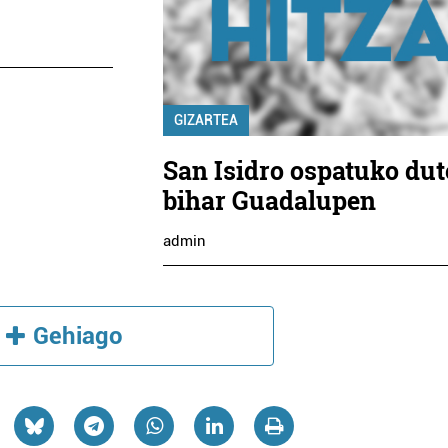
GIZARTEA
San Isidro ospatuko dut
bihar Guadalupen
admin
Gehiago
Ostalaritza
Os