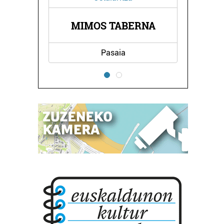
S TABERNA
GAZTELU OSTATUA
Pasaia
Errenteria-Orereta