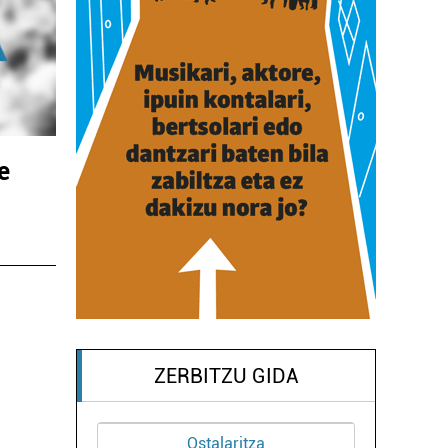
e
ZERBITZU GIDA
talaritza
Ostalaritza