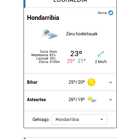
Iturria:
Hondarribia
Zeru hodeitsuak
23º
Euria:
0mm
Hezetasuna:
82%
Lainoak:
30%
25º
21º
2 km/h
Elurra:
4100m
Bihar
25º
20º
Asteartea
26º
19º
Gehiago:
Hondarribia