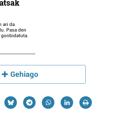
ratsak
 ari da.
du. Pasa den
k gonbidatuta.
Gehiago