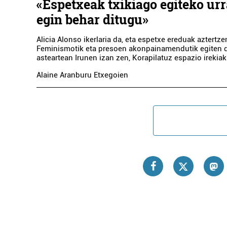
«Espetxeak txikiago egiteko ur
egin behar ditugu»
Alicia Alonso ikerlaria da, eta espetxe ereduak aztertzen
Feminismotik eta presoen akonpainamendutik egiten 
asteartean Irunen izan zen, Korapilatuz espazio irekia
Alaine Aranburu Etxegoien