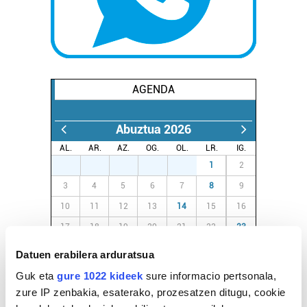
AGENDA
Abuztua 2026
AL.
AR.
AZ.
OG.
OL.
LR.
IG.
27
28
29
30
31
1
2
3
4
5
6
7
8
9
10
11
12
13
14
15
16
17
18
19
20
21
22
23
24
25
26
27
28
29
30
Datuen erabilera arduratsua
31
1
2
3
4
5
6
Guk eta
gure 1022 kideek
sure informacio pertsonala,
zure IP zenbakia, esaterako, prozesatzen ditugu, cookie