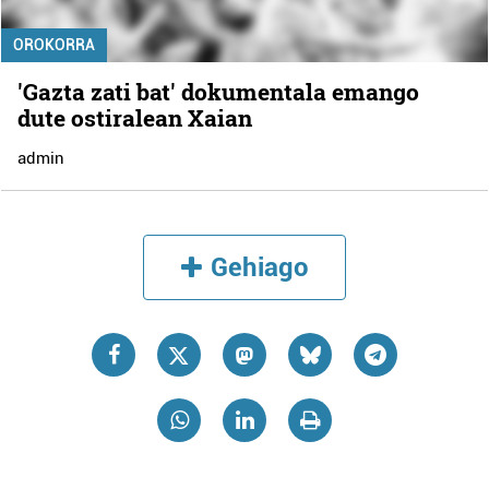
OROKORRA
'Gazta zati bat' dokumentala emango
dute ostiralean Xaian
admin
Gehiago