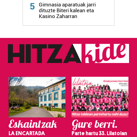
Webgune honek cookie propioak eta hirugarrenen cookie-
5
Gimnasia aparatuak jarri
fitxategiak erabiltzen ditu. Zure esperientzia eta
dituzte Biteri kalean eta
zerbitzuak hobetzeko asmoz, cookie teknologiaz
Kasino Zaharran
baliatzen gara. Ohar hau onartuz gero, teknologia hori
erabiltzeko baimen esplizitua ematen diguzu.
Gehiago
irakurri
Eskaintzak
Gure berri.
LA ENCARTADA
Parte hartu 33. Lilatoian