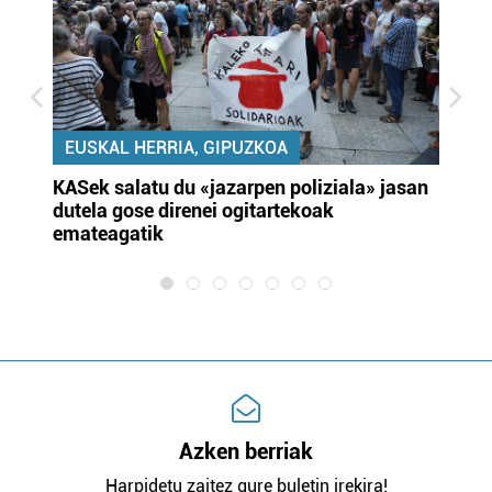
EUSKAL HERRIA, GIPUZKOA
KASek salatu du «jazarpen poliziala» jasan
Pa
dutela gose direnei ogitartekoak
da
emateagatik
«s
Azken berriak
Harpidetu zaitez gure buletin irekira!