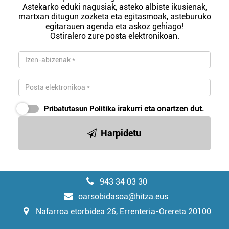
Astekarko eduki nagusiak, asteko albiste ikusienak,
martxan ditugun zozketa eta egitasmoak, asteburuko
egitarauen agenda eta askoz gehiago!
Ostiralero zure posta elektronikoan.
Pribatutasun Politika
irakurri eta onartzen dut.
Harpidetu
943 34 03 30
oarsobidasoa@hitza.eus
Nafarroa etorbidea 26, Errenteria-Orereta 20100