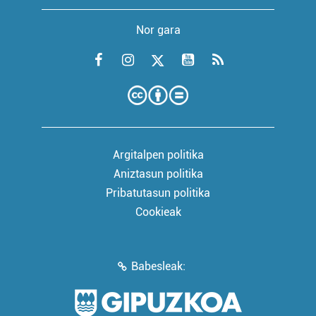
Nor gara
Argitalpen politika
Aniztasun politika
Pribatutasun politika
Cookieak
Babesleak: