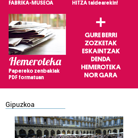
FABRIKA-MUSEOA
HITZA taldearekin!
+
GURE BERRI
ZOZKETAK
ESKAINTZAK
Hemeroteka
DENDA
HEMEROTEKA
Papereko zenbakiak
NOR GARA
PDF formatuan
Gipuzkoa