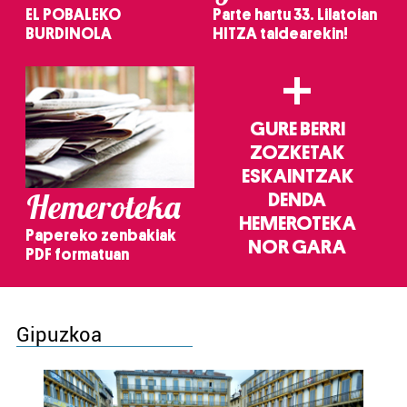
EL POBALEKO
Parte hartu 33. Lilatoian
BURDINOLA
HITZA taldearekin!
+
GURE BERRI
ZOZKETAK
ESKAINTZAK
Hemeroteka
DENDA
HEMEROTEKA
Papereko zenbakiak
NOR GARA
PDF formatuan
Gipuzkoa