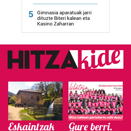
Webgune honek cookie propioak eta hirugarrenen cookie-
5
fitxategiak erabiltzen ditu. Zure esperientzia eta
Gimnasia aparatuak jarri
dituzte Biteri kalean eta
zerbitzuak hobetzeko asmoz, cookie teknologiaz
Kasino Zaharran
baliatzen gara. Ohar hau onartuz gero, teknologia hori
erabiltzeko baimen esplizitua ematen diguzu.
Gehiago
irakurri
Eskaintzak
Gure berri.