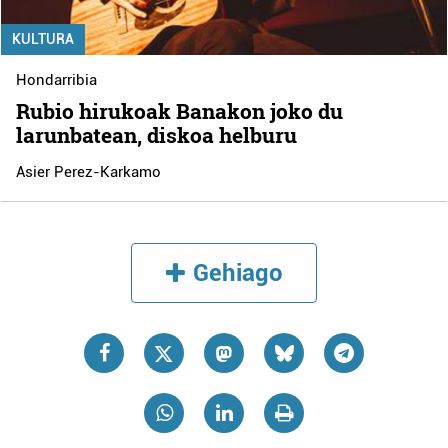
KULTURA
Hondarribia
Rubio hirukoak Banakon joko du
larunbatean, diskoa helburu
Asier Perez-Karkamo
Gehiago