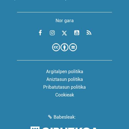
Nor gara
Argitalpen politika
Aniztasun politika
Pribatutasun politika
Cookieak
Babesleak: