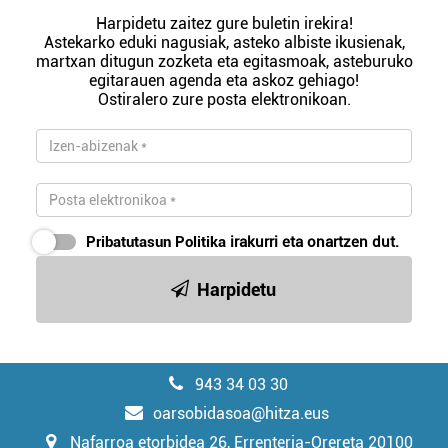
Harpidetu zaitez gure buletin irekira!
Astekarko eduki nagusiak, asteko albiste ikusienak,
martxan ditugun zozketa eta egitasmoak, asteburuko
egitarauen agenda eta askoz gehiago!
Ostiralero zure posta elektronikoan.
Pribatutasun Politika
irakurri eta onartzen dut.
Harpidetu
943 34 03 30
oarsobidasoa@hitza.eus
Nafarroa etorbidea 26, Errenteria-Orereta 20100