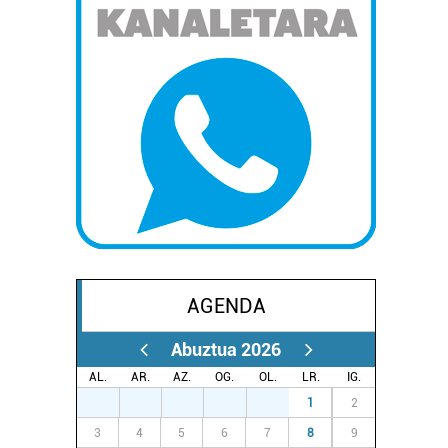
AGENDA
Abuztua 2026
AL.
AR.
AZ.
OG.
OL.
LR.
IG.
27
28
29
30
31
1
2
3
4
5
6
7
8
9