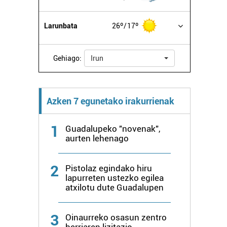
Larunbata
26º
17º
Gehiago:
Irun
Azken 7 egunetako irakurrienak
1
Guadalupeko "novenak",
aurten lehenago
2
Pistolaz egindako hiru
lapurreten ustezko egilea
atxilotu dute Guadalupen
3
Oinaurreko osasun zentro