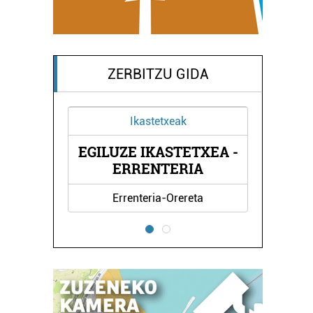
ZERBITZU GIDA
k
Ostalaritza
ETXEA -
EL CASERIO TRINTXERPE
RIA
JATETXEA
reta
Pasaia