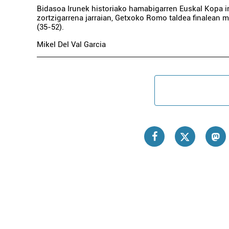
Bidasoa Irunek historiako hamabigarren Euskal Kopa ir
zortzigarrena jarraian, Getxoko Romo taldea finalean 
(35-52).
Mikel Del Val Garcia