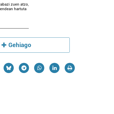
abazi zuen atzo,
mendean hartuta
Gehiago