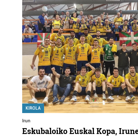
KIROLA
Irun
Eskubaloiko Euskal Kopa, Irun