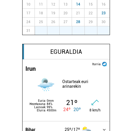
10
11
12
13
14
15
16
17
18
19
20
21
22
23
24
25
26
27
28
29
30
31
1
2
3
4
5
6
EGURALDIA
Iturria:
Irun
Ostarteak euri
arinarekin
21º
Euria:
0mm
Hezetasuna:
84%
Lainoak:
99%
24º
20º
8 km/h
Elurra:
4500m
Bihar
25º
17º