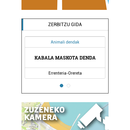
ZERBITZU GIDA
Animali dendak
A
KABALA MASKOTA DENDA
Errenteria-Orereta