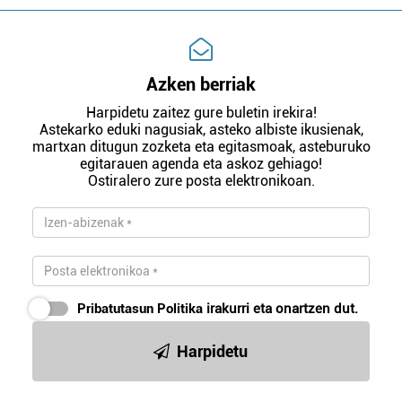
Azken berriak
Harpidetu zaitez gure buletin irekira!
Astekarko eduki nagusiak, asteko albiste ikusienak,
martxan ditugun zozketa eta egitasmoak, asteburuko
egitarauen agenda eta askoz gehiago!
Ostiralero zure posta elektronikoan.
Pribatutasun Politika
irakurri eta onartzen dut.
Harpidetu