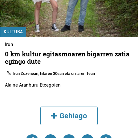
KULTURA
Irun
0 km kultur egitasmoaren bigarren zatia
egingo dute
Irun Zuzenean, hilaren 30ean eta urriaren 1ean
Alaine Aranburu Etxegoien
Gehiago