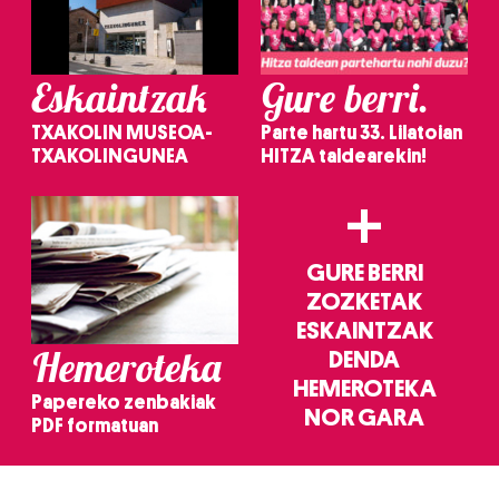
Eskaintzak
Gure berri.
TXAKOLIN MUSEOA-
Parte hartu 33. Lilatoian
TXAKOLINGUNEA
HITZA taldearekin!
+
GURE BERRI
ZOZKETAK
ESKAINTZAK
Hemeroteka
DENDA
HEMEROTEKA
Papereko zenbakiak
NOR GARA
PDF formatuan