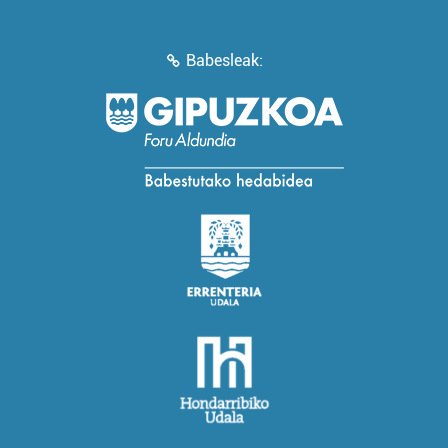
Babesleak: