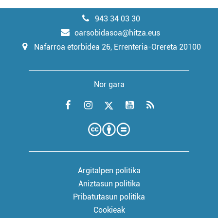
943 34 03 30
oarsobidasoa@hitza.eus
Nafarroa etorbidea 26, Errenteria-Orereta 20100
Nor gara
Argitalpen politika
Aniztasun politika
Pribatutasun politika
Cookieak