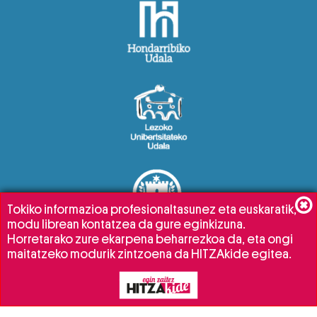
Tokiko informazioa profesionaltasunez eta euskaratik,
modu librean kontatzea da gure eginkizuna.
Horretarako zure ekarpena beharrezkoa da, eta ongi
maitatzeko modurik zintzoena da HITZAkide egitea.