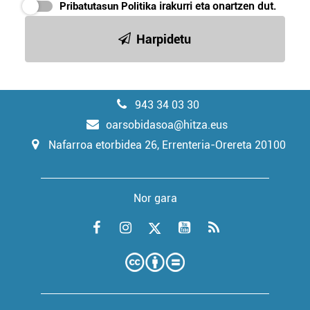
Pribatutasun Politika
irakurri eta onartzen dut.
Harpidetu
943 34 03 30
oarsobidasoa@hitza.eus
Nafarroa etorbidea 26, Errenteria-Orereta 20100
Nor gara