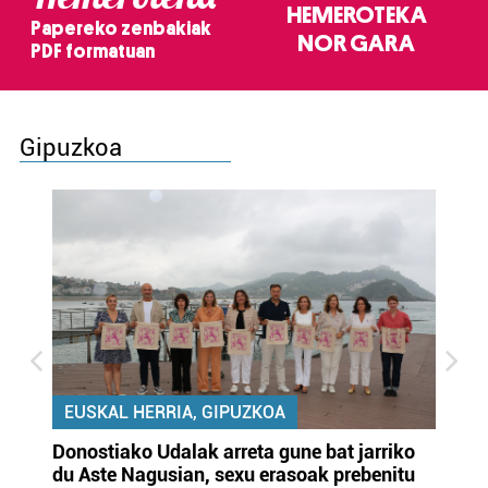
HEMEROTEKA
Papereko zenbakiak
NOR GARA
PDF formatuan
Gipuzkoa
EUSKAL HERRIA, GIPUZKOA
Donostiako Udalak arreta gune bat jarriko
Ur
du Aste Nagusian, sexu erasoak prebenitu
es