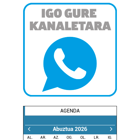
AGENDA
Abuztua 2026
AL.
AR.
AZ.
OG.
OL.
LR.
IG.