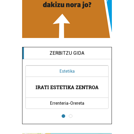
ZERBITZU GIDA
Estetika
RITZA
IRATI ESTETIKA ZENTROA
ZUBI
Errenteria-Orereta