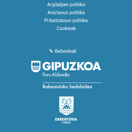
Argitalpen politika
Aniztasun politika
Pribatutasun politika
Cookieak
Babesleak: