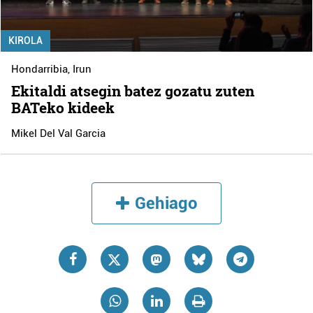
KIROLA
Hondarribia
,
Irun
Ekitaldi atsegin batez gozatu zuten
BATeko kideek
Mikel Del Val Garcia
Gehiago