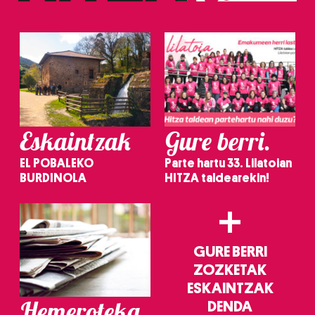
Eskaintzak
Gure berri.
EL POBALEKO
Parte hartu 33. Lilatoian
BURDINOLA
HITZA taldearekin!
+
GURE BERRI
ZOZKETAK
ESKAINTZAK
Hemeroteka
DENDA