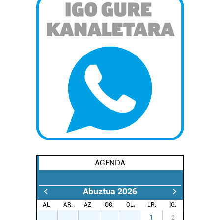
AGENDA
Abuztua 2026
AL.
AR.
AZ.
OG.
OL.
LR.
IG.
27
28
29
30
31
1
2