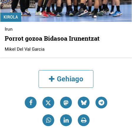
KIROLA
Irun
Porrot gozoa Bidasoa Irunentzat
Mikel Del Val Garcia
Gehiago