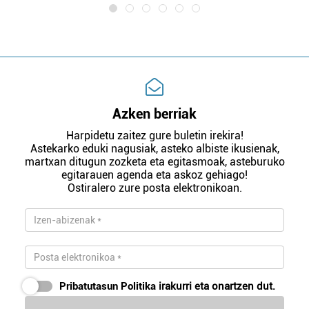
Azken berriak
Harpidetu zaitez gure buletin irekira!
Astekarko eduki nagusiak, asteko albiste ikusienak,
martxan ditugun zozketa eta egitasmoak, asteburuko
egitarauen agenda eta askoz gehiago!
Ostiralero zure posta elektronikoan.
Pribatutasun Politika
irakurri eta onartzen dut.