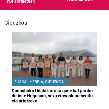
PDF formatuan
Gipuzkoa
EUSKAL HERRIA, GIPUZKOA
Donostiako Udalak arreta gune bat jarriko
Ur
du Aste Nagusian, sexu erasoak prebenitu
es
eta artatzeko
lu