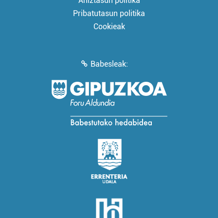
Aniztasun politika
Pribatutasun politika
Cookieak
Babesleak: