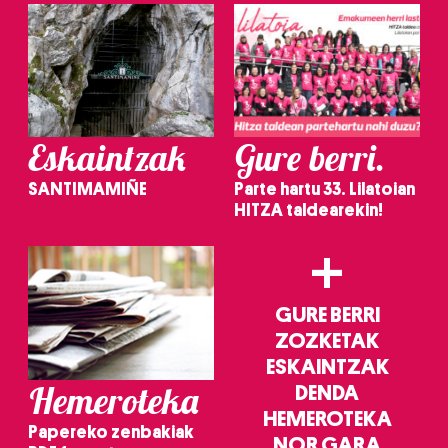
Eskaintzak
Gure berri.
SANTIMAMIÑE
Parte hartu 33. Lilatoian
HITZA taldearekin!
+
GURE BERRI
ZOZKETAK
ESKAINTZAK
Hemeroteka
DENDA
HEMEROTEKA
Papereko zenbakiak
NOR GARA