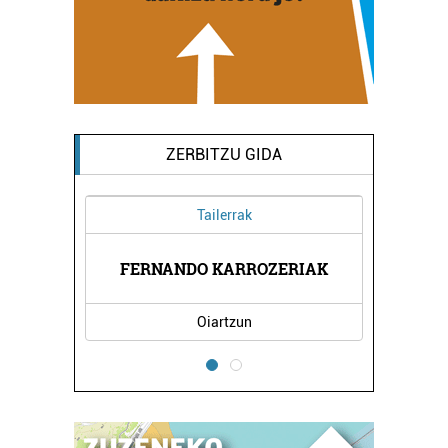
ZERBITZU GIDA
Tailerrak
XEA
FERNANDO KARROZERIAK
EL
Oiartzun