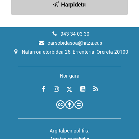
Harpidetu
943 34 03 30
oarsobidasoa@hitza.eus
Nafarroa etorbidea 26, Errenteria-Orereta 20100
Nor gara
Argitalpen politika