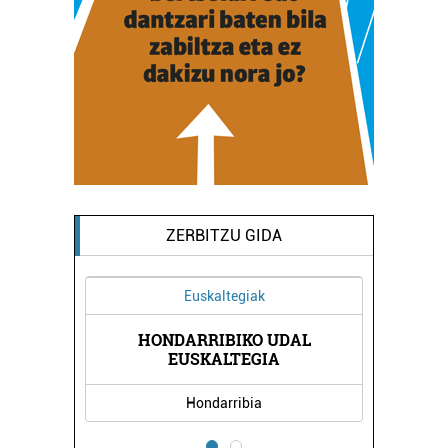
ZERBITZU GIDA
Euskaltegiak
HONDARRIBIKO UDAL
DA
R
EUSKALTEGIA
Hondarribia