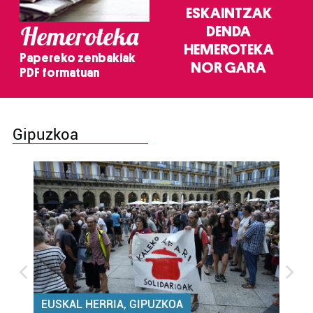
ESKAINTZAK
Hemeroteka
DENDA
HEMEROTEKA
Papereko zenbakiak
NOR GARA
PDF formatuan
Gipuzkoa
EUSKAL HERRIA, GIPUZKOA