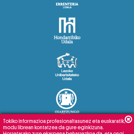
Tokiko informazioa profesionaltasunez eta euskaratik,
modu librean kontatzea da gure eginkizuna.
Horretarako zure ekarpena beharrezkoa da, eta ongi