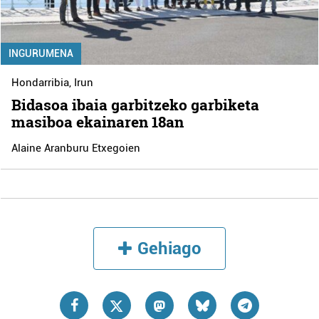
INGURUMENA
Hondarribia
,
Irun
Bidasoa ibaia garbitzeko garbiketa
masiboa ekainaren 18an
Alaine Aranburu Etxegoien
Gehiago