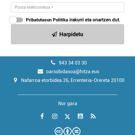
Pribatutasun Politika
irakurri eta onartzen dut.
Harpidetu
943 34 03 30
oarsobidasoa@hitza.eus
Nafarroa etorbidea 26, Errenteria-Orereta 20100
Nor gara