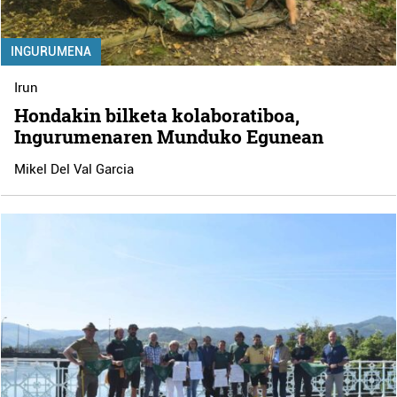
INGURUMENA
Irun
Hondakin bilketa kolaboratiboa,
Ingurumenaren Munduko Egunean
Mikel Del Val Garcia