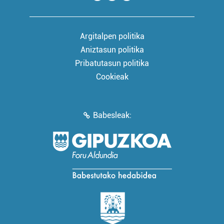
Argitalpen politika
Aniztasun politika
Pribatutasun politika
Cookieak
Babesleak: