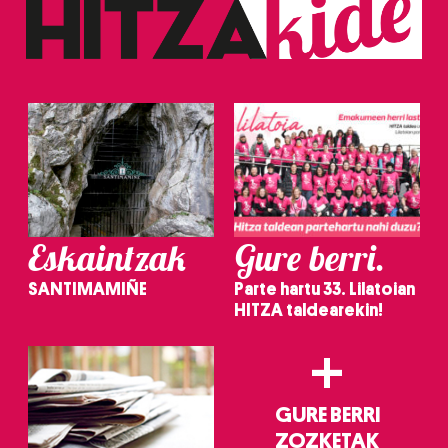
Eskaintzak
Gure berri.
SANTIMAMIÑE
Parte hartu 33. Lilatoian
HITZA taldearekin!
+
GURE BERRI
ZOZKETAK