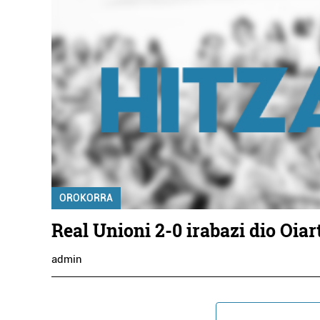
OROKORRA
Real Unioni 2-0 irabazi dio Oia
admin