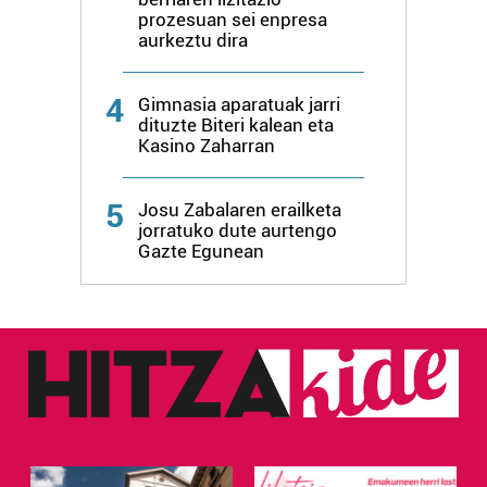
erabiltzen dituen hauta dezakezu.
prozesuan sei enpresa
aurkeztu dira
Bazkide batzuek ez dizute baimenik eskatzen, eta beren
interes komertzial legitimoetan babesten dira. Ikusi gure
4
Gimnasia aparatuak jarri
bazkideen zerrenda, beren ustez zein helburutarako
dituzte Biteri kalean eta
duten interes legitimoa eta horren aurka nola egin
Kasino Zaharran
dezakezun ikusteko.
5
Josu Zabalaren erailketa
Lortu zure datu pertsonalak prozesatzeko moduari
jorratuko dute aurtengo
buruzko informazio gehiago eta ezarri zure lehentasunak
Gazte Egunean
datuen atalean. Edozein unetan alda edo ken dezakezu
zure baimena Cookieen adierazpenean.
Webgune honek cookie propioak eta hirugarrenen cookie-
fitxategiak erabiltzen ditu. Zure esperientzia eta
zerbitzuak hobetzeko asmoz, cookie teknologiaz
baliatzen gara. Ohar hau onartuz gero, teknologia hori
erabiltzeko baimen esplizitua ematen diguzu.
Gehiago
irakurri