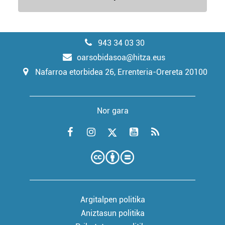
943 34 03 30
oarsobidasoa@hitza.eus
Nafarroa etorbidea 26, Errenteria-Orereta 20100
Nor gara
Argitalpen politika
Aniztasun politika