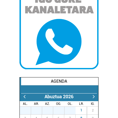
AGENDA
Abuztua 2026
AL.
AR.
AZ.
OG.
OL.
LR.
IG.
27
28
29
30
31
1
2