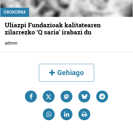
OROKORRA
Uliazpi Fundazioak kalitatearen
zilarrezko ‘Q saria’ irabazi du
admin
Gehiago