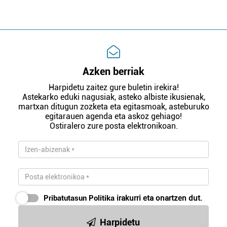
Azken berriak
Harpidetu zaitez gure buletin irekira!
Astekarko eduki nagusiak, asteko albiste ikusienak,
martxan ditugun zozketa eta egitasmoak, asteburuko
egitarauen agenda eta askoz gehiago!
Ostiralero zure posta elektronikoan.
Pribatutasun Politika
irakurri eta onartzen dut.
Harpidetu