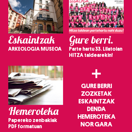
Eskaintzak
Gure berri.
ARKEOLOGIA MUSEOA
Parte hartu 33. Lilatoian
HITZA taldearekin!
+
GURE BERRI
ZOZKETAK
ESKAINTZAK
Hemeroteka
DENDA
HEMEROTEKA
Papereko zenbakiak
NOR GARA
PDF formatuan