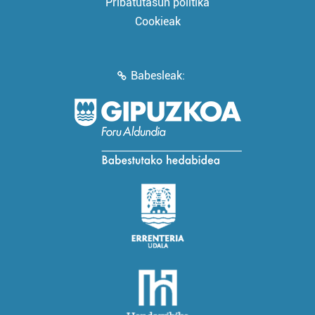
Pribatutasun politika
Cookieak
Babesleak: