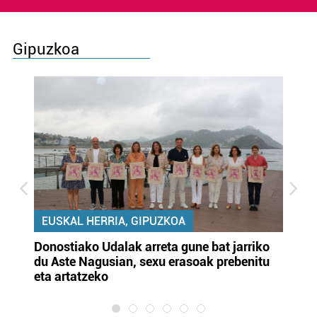
Gipuzkoa
EUSKAL HERRIA, GIPUZKOA
Donostiako Udalak arreta gune bat jarriko
Ur
du Aste Nagusian, sexu erasoak prebenitu
es
eta artatzeko
lu