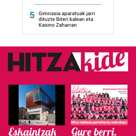
Webgune honek cookie propioak eta hirugarrenen cookie-
5
fitxategiak erabiltzen ditu. Zure esperientzia eta
Gimnasia aparatuak jarri
dituzte Biteri kalean eta
zerbitzuak hobetzeko asmoz, cookie teknologiaz
Kasino Zaharran
baliatzen gara. Ohar hau onartuz gero, teknologia hori
erabiltzeko baimen esplizitua ematen diguzu.
Gehiago
irakurri
Eskaintzak
Gure berri.