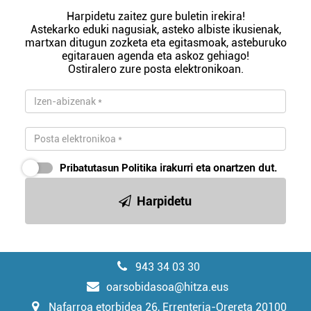
Harpidetu zaitez gure buletin irekira!
Astekarko eduki nagusiak, asteko albiste ikusienak,
martxan ditugun zozketa eta egitasmoak, asteburuko
egitarauen agenda eta askoz gehiago!
Ostiralero zure posta elektronikoan.
Pribatutasun Politika
irakurri eta onartzen dut.
Harpidetu
943 34 03 30
oarsobidasoa@hitza.eus
Nafarroa etorbidea 26, Errenteria-Orereta 20100