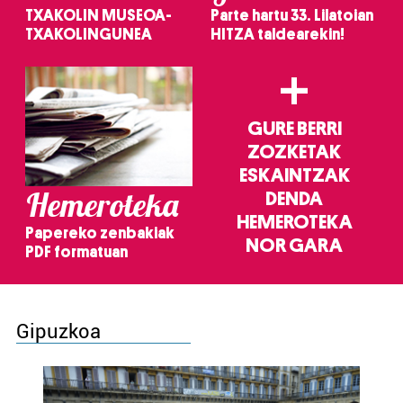
TXAKOLIN MUSEOA-
Parte hartu 33. Lilatoian
TXAKOLINGUNEA
HITZA taldearekin!
+
GURE BERRI
ZOZKETAK
ESKAINTZAK
Hemeroteka
DENDA
HEMEROTEKA
Papereko zenbakiak
NOR GARA
PDF formatuan
Gipuzkoa