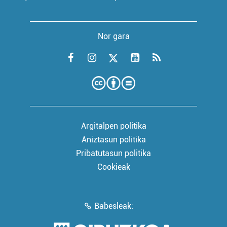
Nor gara
Argitalpen politika
Aniztasun politika
Pribatutasun politika
Cookieak
Babesleak: