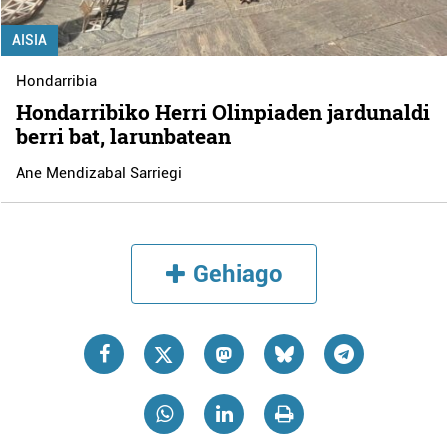
AISIA
Hondarribia
Hondarribiko Herri Olinpiaden jardunaldi
berri bat, larunbatean
Ane Mendizabal Sarriegi
Gehiago