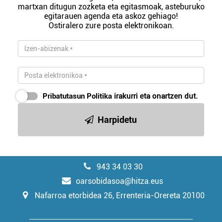
martxan ditugun zozketa eta egitasmoak, asteburuko
egitarauen agenda eta askoz gehiago!
Ostiralero zure posta elektronikoan.
Pribatutasun Politika
irakurri eta onartzen dut.
Harpidetu
943 34 03 30
oarsobidasoa@hitza.eus
Nafarroa etorbidea 26, Errenteria-Orereta 20100