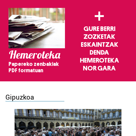
+
GURE BERRI
ZOZKETAK
ESKAINTZAK
Hemeroteka
DENDA
HEMEROTEKA
Papereko zenbakiak
NOR GARA
PDF formatuan
Gipuzkoa