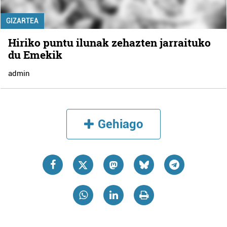
GIZARTEA
Hiriko puntu ilunak zehazten jarraituko
du Emekik
admin
Gehiago