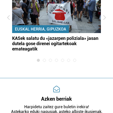
EUSKAL HERRIA, GIPUZKOA
KASek salatu du «jazarpen poliziala» jasan
Pa
dutela gose direnei ogitartekoak
da
emateagatik
«s
Azken berriak
Harpidetu zaitez gure buletin irekira!
Astekarko eduki nagusiak, asteko albiste ikusienak,