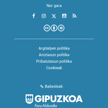
Nor gara
Argitalpen politika
Aniztasun politika
Pribatutasun politika
Cookieak
Babesleak: