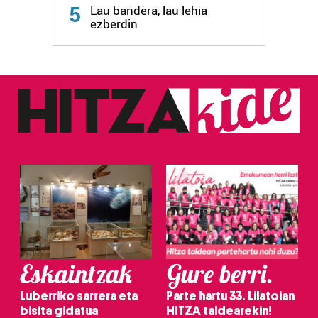
5
Lau bandera, lau lehia
fitxategiak erabiltzen ditu. Zure esperientzia eta
ezberdin
zerbitzuak hobetzeko asmoz, cookie teknologiaz
baliatzen gara. Ohar hau onartuz gero, teknologia hori
erabiltzeko baimen esplizitua ematen diguzu.
Gehiago
irakurri
Eskaintzak
Gure berri.
Luberriko sarrera eta
Parte hartu 33. Lilatoian
bisita gidatua
HITZA taldearekin!