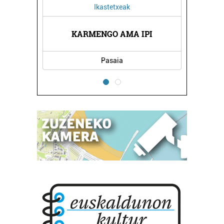
Ikastetxeak
KARMENGO AMA IPI
Pasaia