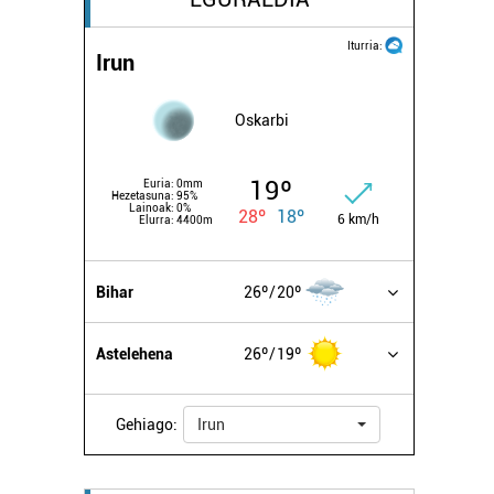
Iturria:
Irun
Oskarbi
19º
Euria:
0mm
Hezetasuna:
95%
Lainoak:
0%
28º
18º
6 km/h
Elurra:
4400m
Bihar
26º
20º
Astelehena
26º
19º
Gehiago:
Irun