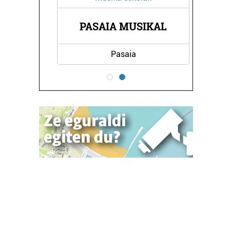
II
PASAIA MUSIKAL
B
Pasaia