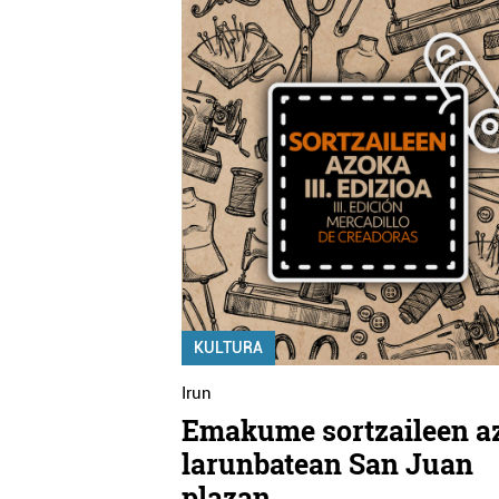
KULTURA
Irun
Emakume sortzaileen a
larunbatean San Juan
plazan