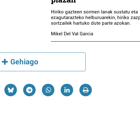
Hiriko gazteen sormen lanak sustatu eta
ezagutarazteko helburuarekin, hiriko zaz
sortzailek hartuko dute parte azokan.
Mikel Del Val Garcia
Gehiago