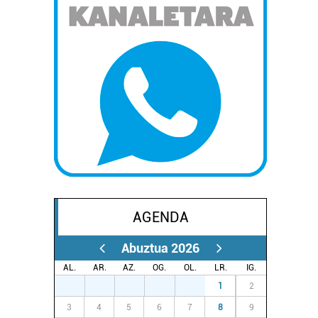
AGENDA
Abuztua 2026
AL.
AR.
AZ.
OG.
OL.
LR.
IG.
27
28
29
30
31
1
2
3
4
5
6
7
8
9