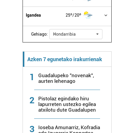
Igandea
25º
20º
Gehiago:
Hondarribia
Azken 7 egunetako irakurrienak
1
Guadalupeko "novenak",
aurten lehenago
2
Pistolaz egindako hiru
lapurreten ustezko egilea
atxilotu dute Guadalupen
3
Ioseba Amunarriz, Kofradia