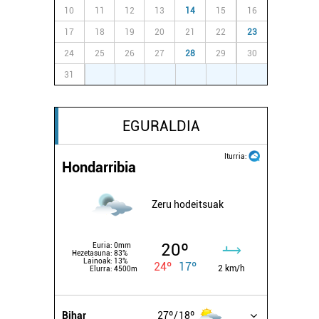
10
11
12
13
14
15
16
17
18
19
20
21
22
23
24
25
26
27
28
29
30
31
1
2
3
4
5
6
EGURALDIA
Iturria:
Hondarribia
Zeru hodeitsuak
20º
Euria:
0mm
Hezetasuna:
83%
Lainoak:
13%
24º
17º
2 km/h
Elurra:
4500m
Bihar
27º
18º