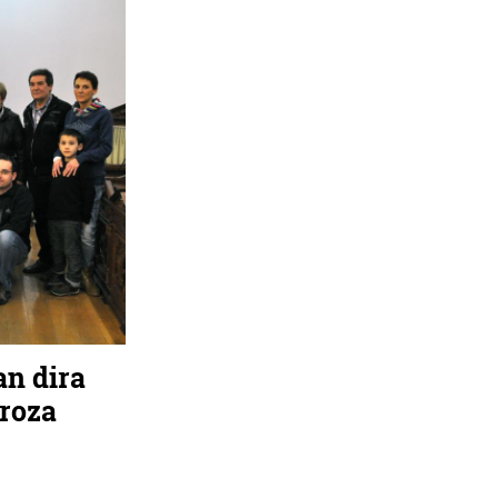
an dira
rroza