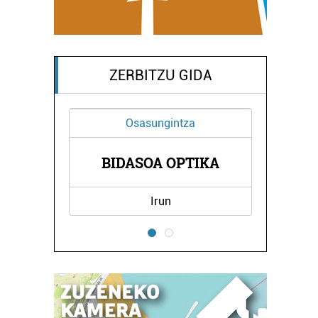
ZERBITZU GIDA
Osasungintza
ORTZ
NAG
BIDASOA OPTIKA
Irun