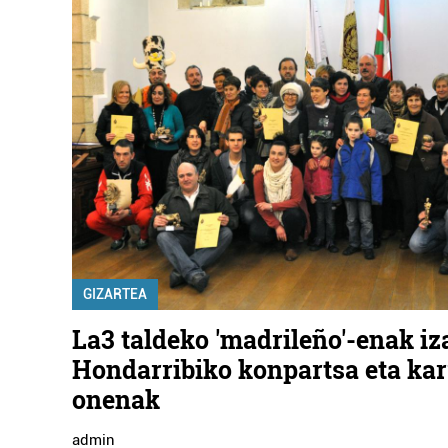
GIZARTEA
La3 taldeko 'madrileño'-enak iz
Hondarribiko konpartsa eta ka
onenak
admin