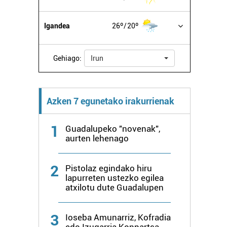
Igandea
26º
20º
Gehiago:
Irun
Azken 7 egunetako irakurrienak
1
Guadalupeko "novenak",
aurten lehenago
2
Pistolaz egindako hiru
lapurreten ustezko egilea
atxilotu dute Guadalupen
3
Ioseba Amunarriz, Kofradia