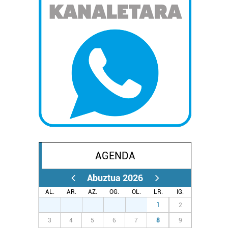
AGENDA
Abuztua 2026
AL.
AR.
AZ.
OG.
OL.
LR.
IG.
27
28
29
30
31
1
2
3
4
5
6
7
8
9