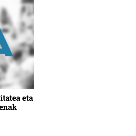
tatea eta
menak