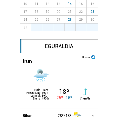
10
11
12
13
14
15
16
17
18
19
20
21
22
23
24
25
26
27
28
29
30
31
1
2
3
4
5
6
EGURALDIA
Iturria:
Irun
18º
Euria:
0mm
Hezetasuna:
100%
Lainoak:
69%
25º
16º
7 km/h
Elurra:
4500m
Bihar
28º
18º