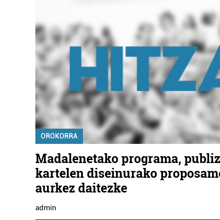
OROKORRA
Madalenetako programa, publizi
kartelen diseinurako proposa
aurkez daitezke
admin