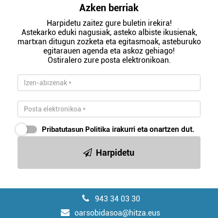
Azken berriak
Harpidetu zaitez gure buletin irekira!
Astekarko eduki nagusiak, asteko albiste ikusienak,
martxan ditugun zozketa eta egitasmoak, asteburuko
egitarauen agenda eta askoz gehiago!
Ostiralero zure posta elektronikoan.
Pribatutasun Politika
irakurri eta onartzen dut.
Harpidetu
943 34 03 30
oarsobidasoa@hitza.eus