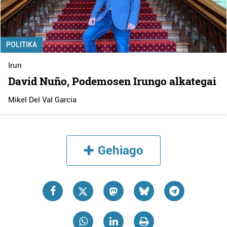
POLITIKA
Irun
David Nuño, Podemosen Irungo alkategai
Mikel Del Val Garcia
Gehiago