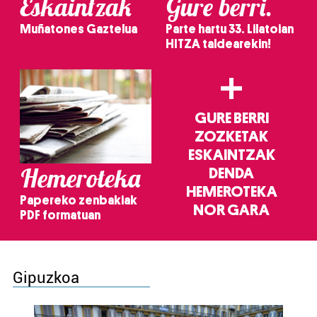
Eskaintzak
Gure berri.
Muñatones Gaztelua
Parte hartu 33. Lilatoian
HITZA taldearekin!
+
GURE BERRI
ZOZKETAK
ESKAINTZAK
Hemeroteka
DENDA
HEMEROTEKA
Papereko zenbakiak
NOR GARA
PDF formatuan
Gipuzkoa