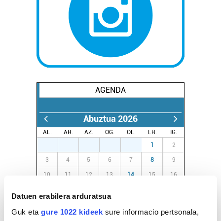
AGENDA
Abuztua 2026
AL.
AR.
AZ.
OG.
OL.
LR.
IG.
27
28
29
30
31
1
2
3
4
5
6
7
8
9
10
11
12
13
14
15
16
17
18
19
20
21
22
23
Datuen erabilera arduratsua
24
25
26
27
28
29
30
Guk eta
gure 1022 kideek
sure informacio pertsonala,
31
1
2
3
4
5
6