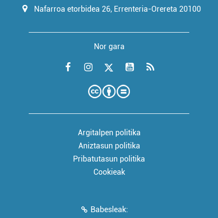
Nafarroa etorbidea 26, Errenteria-Orereta 20100
Nor gara
Argitalpen politika
Aniztasun politika
Pribatutasun politika
Cookieak
Babesleak: