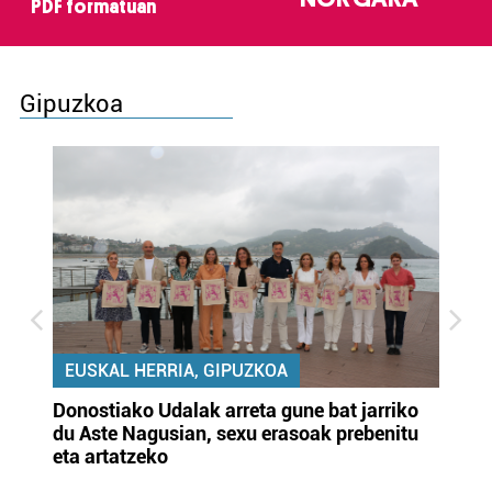
PDF formatuan
Gipuzkoa
EUSKAL HERRIA, GIPUZKOA
Donostiako Udalak arreta gune bat jarriko
Ur
du Aste Nagusian, sexu erasoak prebenitu
es
eta artatzeko
lu