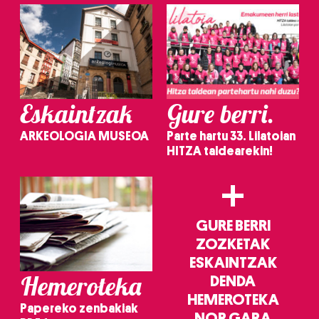
Eskaintzak
Gure berri.
ARKEOLOGIA MUSEOA
Parte hartu 33. Lilatoian
HITZA taldearekin!
+
GURE BERRI
ZOZKETAK
ESKAINTZAK
Hemeroteka
DENDA
HEMEROTEKA
Papereko zenbakiak
NOR GARA