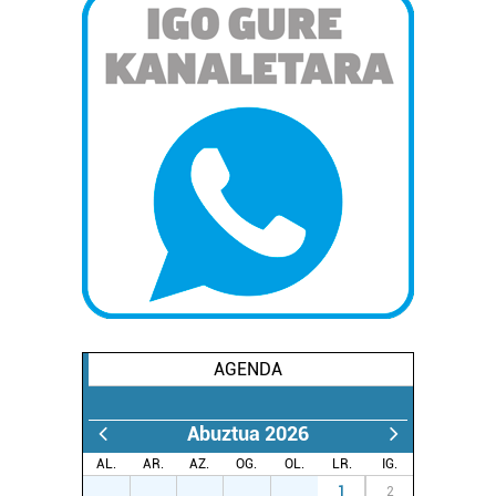
AGENDA
Abuztua 2026
AL.
AR.
AZ.
OG.
OL.
LR.
IG.
27
28
29
30
31
1
2