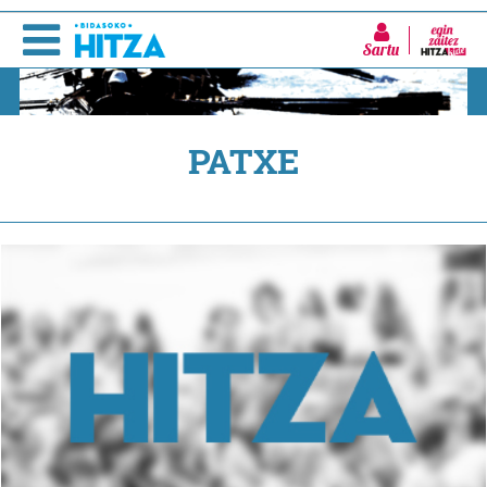
Sartu
PATXE