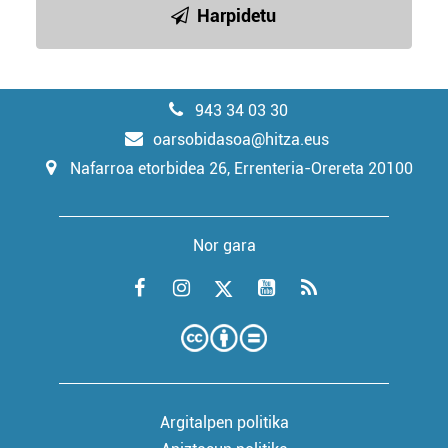
Harpidetu
943 34 03 30
oarsobidasoa@hitza.eus
Nafarroa etorbidea 26, Errenteria-Orereta 20100
Nor gara
Argitalpen politika