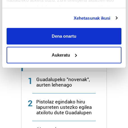
deuseztatzen ahal duzu edozein momentutan, Cookie
Bihar
25º
17º
deklaraziotik edo Privacy triggerean klikatuz.
Xehetasunak ikusi
Larunbata
26º
17º
If you allow, we would also like to:
Collect information about your geographical
Dena onartu
Gehiago:
Irun
location which can be accurate to within several
meters
Aukeratu
Identify your device by actively scanning it for
specific characteristics (fingerprinting)
Azken 7 egunetako irakurrienak
Find out more about how your personal data is processed
and set your preferences in the
details section
.
1
Guadalupeko "novenak",
aurten lehenago
Guk eta gure bazkideek zure datu pertsonalak
prozesatzen ditugu, zure IP zenbakia, besteak beste,
2
Pistolaz egindako hiru
teknologia erabiliz, cookieak adibidez, iragarki eta eduki
lapurreten ustezko egilea
pertsonalizatuak eskaintzeko, iragarkiak eta edukia
atxilotu dute Guadalupen
neurtzeko, jendeari buruzko informazioa biltzeko eta
produktuak garatzeko. Zure datuak nork eta zertarako