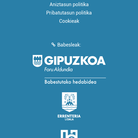
Aniztasun politika
Pribatutasun politika
Cookieak
Babesleak: