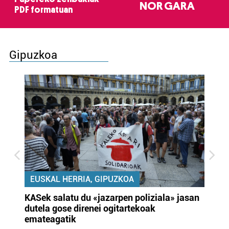
NOR GARA
PDF formatuan
Gipuzkoa
EUSKAL HERRIA, GIPUZKOA
KASek salatu du «jazarpen poliziala» jasan
Pa
dutela gose direnei ogitartekoak
da
emateagatik
«s