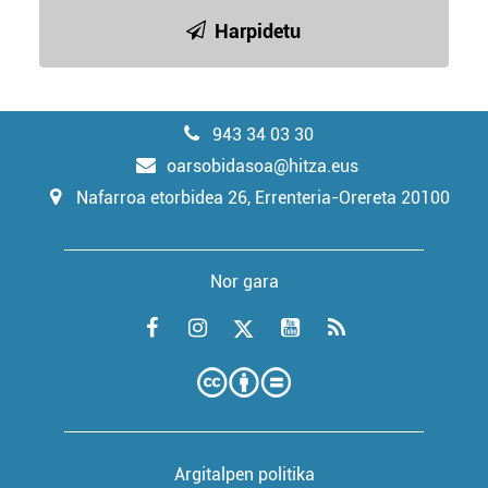
Harpidetu
943 34 03 30
oarsobidasoa@hitza.eus
Nafarroa etorbidea 26, Errenteria-Orereta 20100
Nor gara
Argitalpen politika