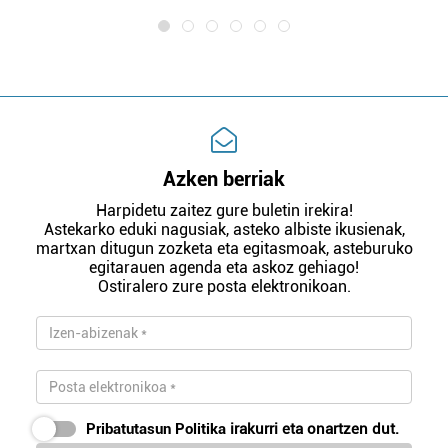
Azken berriak
Harpidetu zaitez gure buletin irekira!
Astekarko eduki nagusiak, asteko albiste ikusienak,
martxan ditugun zozketa eta egitasmoak, asteburuko
egitarauen agenda eta askoz gehiago!
Ostiralero zure posta elektronikoan.
Pribatutasun Politika
irakurri eta onartzen dut.