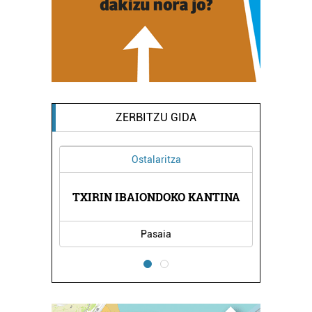
ZERBITZU GIDA
Ostalaritza
LINIKA
TXIRIN IBAIONDOKO KANTINA
LEVI 
Pasaia