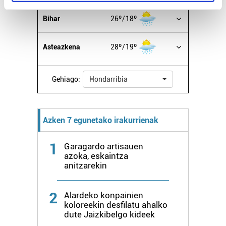
specific characteristics (fingerprinting)
Find out more about how your personal data is processed
Bihar
26º
18º
and set your preferences in the
details section
.
Asteazkena
28º
19º
Guk eta gure bazkideek zure datu pertsonalak
prozesatzen ditugu, zure IP zenbakia, besteak beste,
teknologia erabiliz, cookieak adibidez, iragarki eta eduki
Gehiago:
Hondarribia
pertsonalizatuak eskaintzeko, iragarkiak eta edukia
neurtzeko, jendeari buruzko informazioa biltzeko eta
produktuak garatzeko. Zure datuak nork eta zertarako
Azken 7 egunetako irakurrienak
erabiltzen dituen hauta dezakezu.
1
Garagardo artisauen
Bazkide batzuek ez dizute baimenik eskatzen, eta beren
azoka, eskaintza
interes komertzial legitimoetan babesten dira. Ikusi gure
anitzarekin
bazkideen zerrenda, beren ustez zein helburutarako
duten interes legitimoa eta horren aurka nola egin
2
Alardeko konpainien
dezakezun ikusteko.
koloreekin desfilatu ahalko
dute Jaizkibelgo kideek
Lortu zure datu pertsonalak prozesatzeko moduari