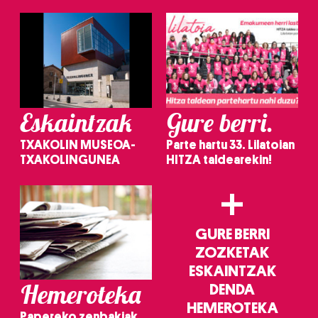
Eskaintzak
Gure berri.
TXAKOLIN MUSEOA-
Parte hartu 33. Lilatoian
TXAKOLINGUNEA
HITZA taldearekin!
+
GURE BERRI
ZOZKETAK
ESKAINTZAK
Hemeroteka
DENDA
HEMEROTEKA
Papereko zenbakiak