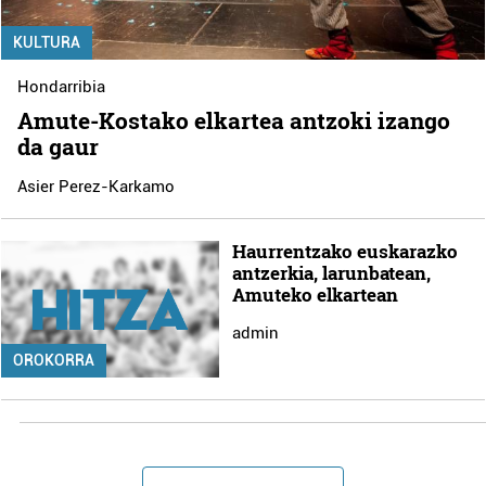
KULTURA
Hondarribia
Amute-Kostako elkartea antzoki izango
da gaur
Asier Perez-Karkamo
Haurrentzako euskarazko
antzerkia, larunbatean,
Amuteko elkartean
admin
OROKORRA