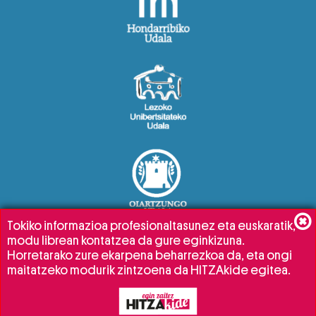
Tokiko informazioa profesionaltasunez eta euskaratik,
modu librean kontatzea da gure eginkizuna.
Horretarako zure ekarpena beharrezkoa da, eta ongi
maitatzeko modurik zintzoena da HITZAkide egitea.