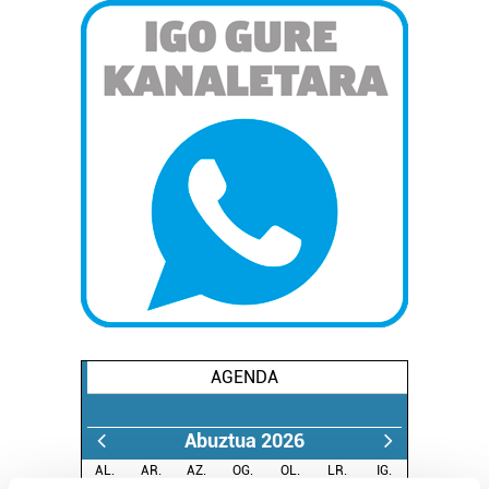
AGENDA
Abuztua 2026
AL.
AR.
AZ.
OG.
OL.
LR.
IG.