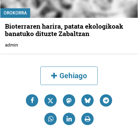
OROKORRA
Bioterraren harira, patata ekologikoak
banatuko dituzte Zabaltzan
admin
Gehiago