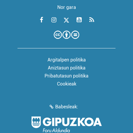
Nor gara
Argitalpen politika
Aniztasun politika
Pribatutasun politika
Cookieak
Babesleak: