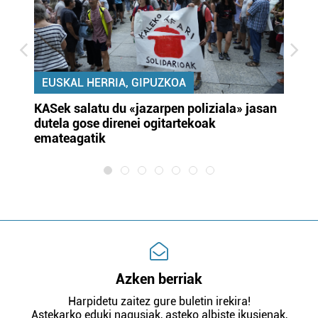
EUSKAL HERRIA, GIPUZKOA
KASek salatu du «jazarpen poliziala» jasan
Pa
dutela gose direnei ogitartekoak
da
emateagatik
«s
Azken berriak
Harpidetu zaitez gure buletin irekira!
Astekarko eduki nagusiak, asteko albiste ikusienak,