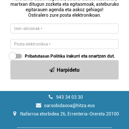
martxan ditugun zozketa eta egitasmoak, asteburuko
egitarauen agenda eta askoz gehiago!
Ostiralero zure posta elektronikoan.
Pribatutasun Politika
irakurri eta onartzen dut.
Harpidetu
943 34 03 30
oarsobidasoa@hitza.eus
Nafarroa etorbidea 26, Errenteria-Orereta 20100