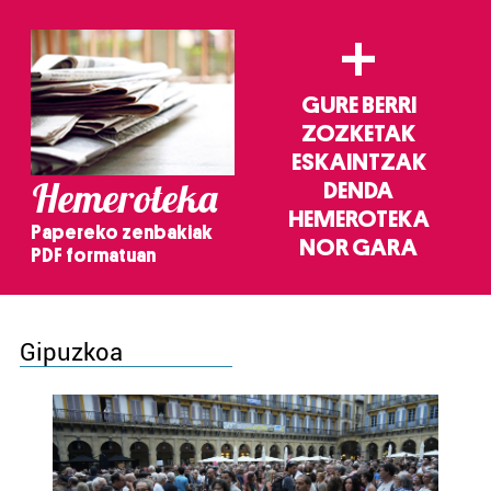
+
GURE BERRI
ZOZKETAK
ESKAINTZAK
Hemeroteka
DENDA
HEMEROTEKA
Papereko zenbakiak
NOR GARA
PDF formatuan
Gipuzkoa