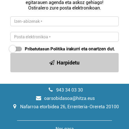
egitarauen agenda eta askoz gehiago!
Ostiralero zure posta elektronikoan.
Pribatutasun Politika
irakurri eta onartzen dut.
Harpidetu
943 34 03 30
oarsobidasoa@hitza.eus
Nafarroa etorbidea 26, Errenteria-Orereta 20100
Nor gara