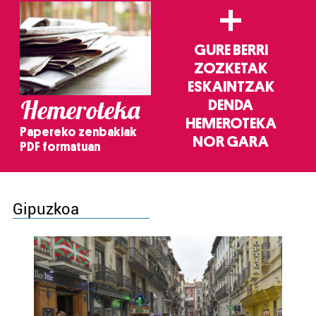
+
GURE BERRI
ZOZKETAK
ESKAINTZAK
Hemeroteka
DENDA
HEMEROTEKA
Papereko zenbakiak
NOR GARA
PDF formatuan
Gipuzkoa