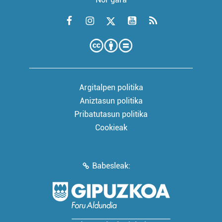
Argitalpen politika
Aniztasun politika
Pribatutasun politika
Cookieak
Babesleak: