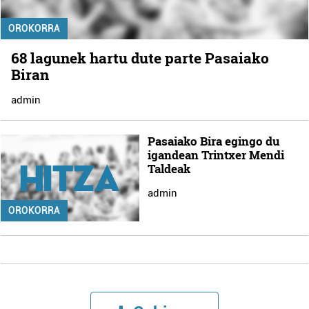
OROKORRA
68 lagunek hartu dute parte Pasaiako
Biran
admin
Pasaiako Bira egingo du
igandean Trintxer Mendi
Taldeak
admin
OROKORRA