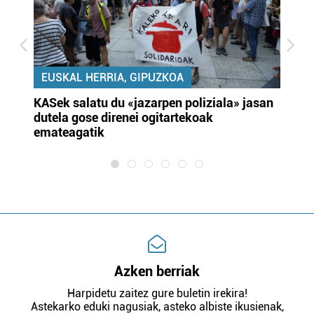
EUSKAL HERRIA, GIPUZKOA
KASek salatu du «jazarpen poliziala» jasan
Pa
dutela gose direnei ogitartekoak
da
emateagatik
«s
Azken berriak
Harpidetu zaitez gure buletin irekira!
Astekarko eduki nagusiak, asteko albiste ikusienak,