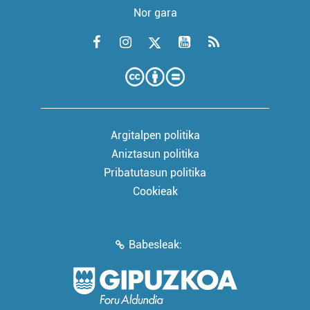
Nor gara
Argitalpen politika
Aniztasun politika
Pribatutasun politika
Cookieak
Babesleak: