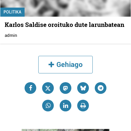
POLITIKA
Karlos Saldise oroituko dute larunbatean
admin
Gehiago