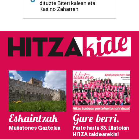
dituzte Biteri kalean eta
fitxategiak erabiltzen ditu. Zure esperientzia eta
Kasino Zaharran
zerbitzuak hobetzeko asmoz, cookie teknologiaz
baliatzen gara. Ohar hau onartuz gero, teknologia hori
erabiltzeko baimen esplizitua ematen diguzu.
Gehiago
irakurri
Eskaintzak
Gure berri.
Muñatones Gaztelua
Parte hartu 33. Lilatoian
HITZA taldearekin!