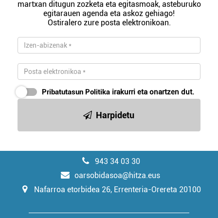
martxan ditugun zozketa eta egitasmoak, asteburuko
egitarauen agenda eta askoz gehiago!
Ostiralero zure posta elektronikoan.
Pribatutasun Politika
irakurri eta onartzen dut.
Harpidetu
943 34 03 30
oarsobidasoa@hitza.eus
Nafarroa etorbidea 26, Errenteria-Orereta 20100