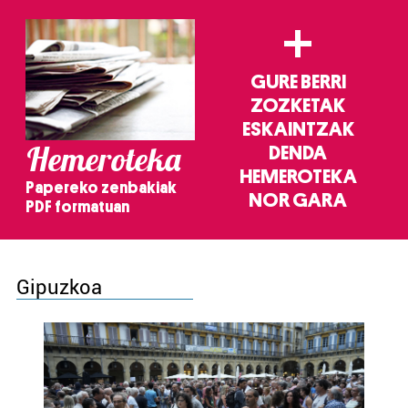
+
GURE BERRI
ZOZKETAK
ESKAINTZAK
Hemeroteka
DENDA
HEMEROTEKA
Papereko zenbakiak
NOR GARA
PDF formatuan
Gipuzkoa