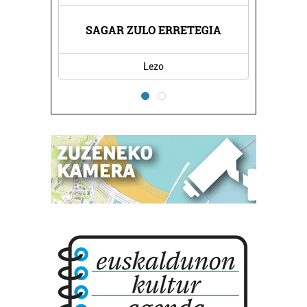
TATEA
SAGAR ZULO ERRETEGIA
KBL 
Lezo