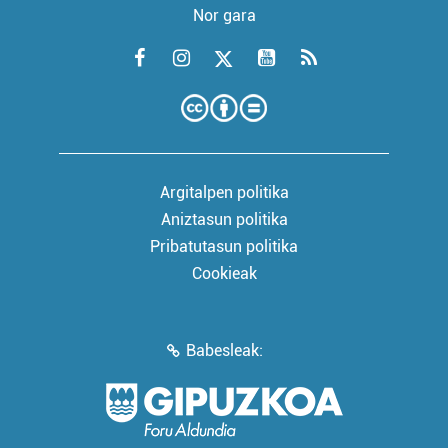
Nor gara
Argitalpen politika
Aniztasun politika
Pribatutasun politika
Cookieak
Babesleak: