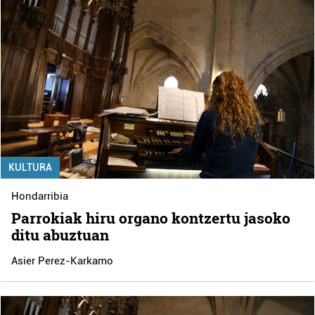
KULTURA
Hondarribia
Parrokiak hiru organo kontzertu jasoko
ditu abuztuan
Asier Perez-Karkamo