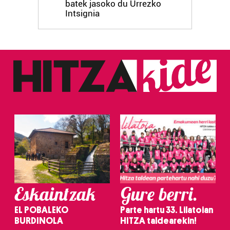
batek jasoko du Urrezko
Intsignia
Eskaintzak
Gure berri.
EL POBALEKO
Parte hartu 33. Lilatoian
BURDINOLA
HITZA taldearekin!