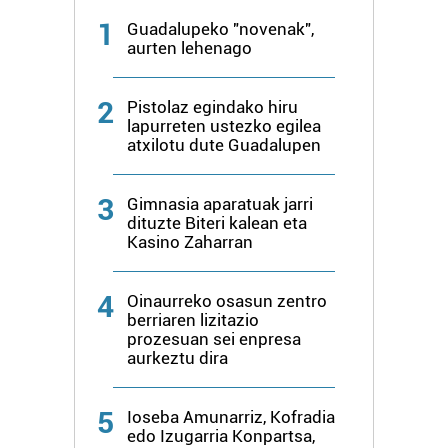
fitxategiak erabiltzen ditu. Zure esperientzia eta
1
Guadalupeko "novenak",
zerbitzuak hobetzeko asmoz, cookie teknologiaz
aurten lehenago
baliatzen gara. Ohar hau onartuz gero, teknologia hori
erabiltzeko baimen esplizitua ematen diguzu.
Gehiago
2
Pistolaz egindako hiru
irakurri
lapurreten ustezko egilea
atxilotu dute Guadalupen
3
Gimnasia aparatuak jarri
dituzte Biteri kalean eta
Kasino Zaharran
4
Oinaurreko osasun zentro
berriaren lizitazio
prozesuan sei enpresa
aurkeztu dira
5
Ioseba Amunarriz, Kofradia
edo Izugarria Konpartsa,