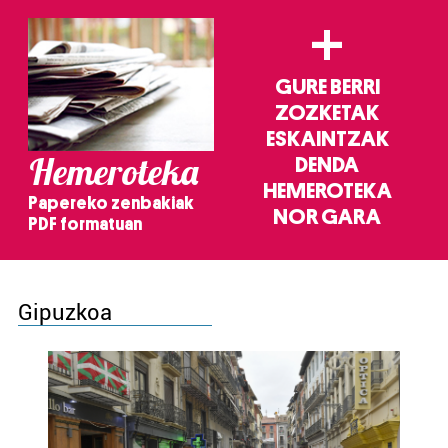
+
GURE BERRI
ZOZKETAK
ESKAINTZAK
Hemeroteka
DENDA
HEMEROTEKA
Papereko zenbakiak
NOR GARA
PDF formatuan
Gipuzkoa