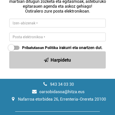
martxan ditugun zozketa eta egitasmoak, asteburuko
egitarauen agenda eta askoz gehiago!
Ostiralero zure posta elektronikoan.
Pribatutasun Politika
irakurri eta onartzen dut.
Harpidetu
943 34 03 30
oarsobidasoa@hitza.eus
Nafarroa etorbidea 26, Errenteria-Orereta 20100