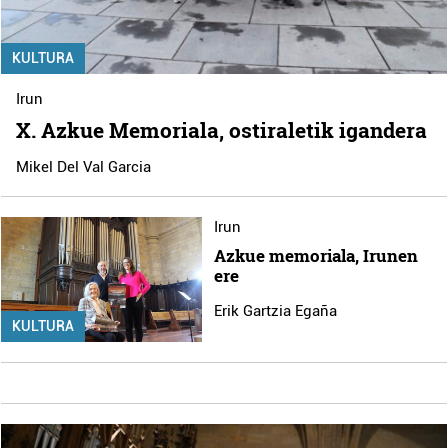
KULTURA
Irun
X. Azkue Memoriala, ostiraletik igandera
Mikel Del Val Garcia
Irun
Azkue memoriala, Irunen
ere
Erik Gartzia Egaña
KULTURA