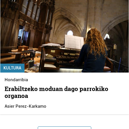
KULTURA
Hondarribia
Erabiltzeko moduan dago parrokiko
organoa
Asier Perez-Karkamo