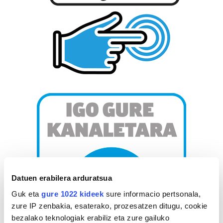
Datuen erabilera arduratsua
Guk eta
gure 1022 kideek
sure informacio pertsonala,
zure IP zenbakia, esaterako, prozesatzen ditugu, cookie
bezalako teknologiak erabiliz eta zure gailuko