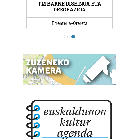
TM BARNE DISEINUA ETA
TETXEA
CRIST
DEKORAZIOA
Errenteria-Orereta