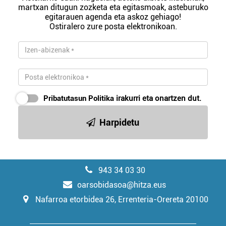
martxan ditugun zozketa eta egitasmoak, asteburuko
egitarauen agenda eta askoz gehiago!
Ostiralero zure posta elektronikoan.
Pribatutasun Politika
irakurri eta onartzen dut.
Harpidetu
943 34 03 30
oarsobidasoa@hitza.eus
Nafarroa etorbidea 26, Errenteria-Orereta 20100