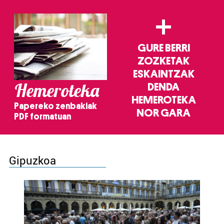
+
GURE BERRI
ZOZKETAK
ESKAINTZAK
Hemeroteka
DENDA
HEMEROTEKA
Papereko zenbakiak
NOR GARA
PDF formatuan
Gipuzkoa