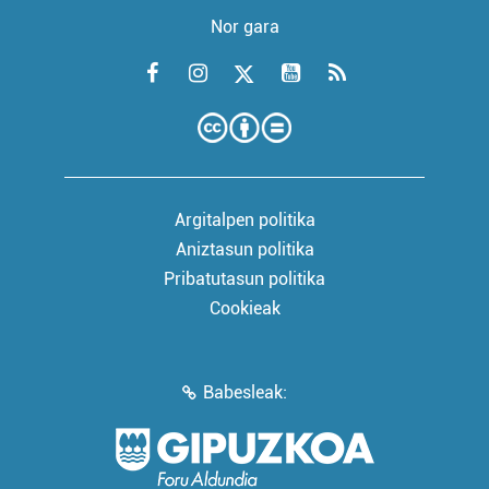
Nor gara
Argitalpen politika
Aniztasun politika
Pribatutasun politika
Cookieak
Babesleak: