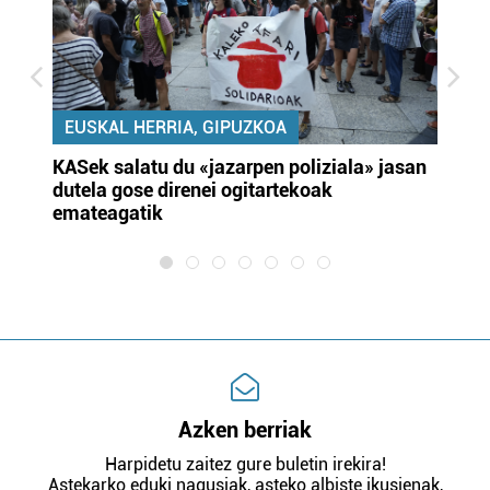
EUSKAL HERRIA, GIPUZKOA
KASek salatu du «jazarpen poliziala» jasan
Pa
dutela gose direnei ogitartekoak
da
emateagatik
«s
Azken berriak
Harpidetu zaitez gure buletin irekira!
Astekarko eduki nagusiak, asteko albiste ikusienak,