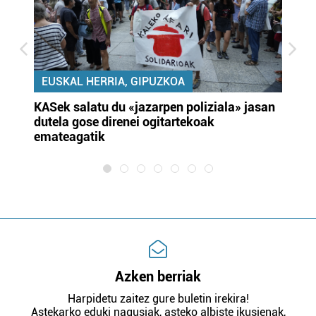
EUSKAL HERRIA, GIPUZKOA
KASek salatu du «jazarpen poliziala» jasan
Pa
dutela gose direnei ogitartekoak
da
emateagatik
«s
Azken berriak
Harpidetu zaitez gure buletin irekira!
Astekarko eduki nagusiak, asteko albiste ikusienak,