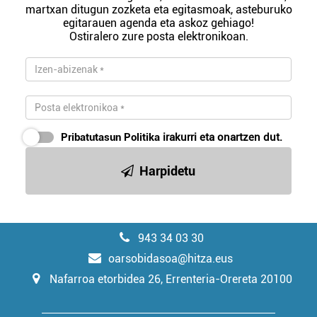
martxan ditugun zozketa eta egitasmoak, asteburuko
egitarauen agenda eta askoz gehiago!
Ostiralero zure posta elektronikoan.
Pribatutasun Politika
irakurri eta onartzen dut.
Harpidetu
943 34 03 30
oarsobidasoa@hitza.eus
Nafarroa etorbidea 26, Errenteria-Orereta 20100