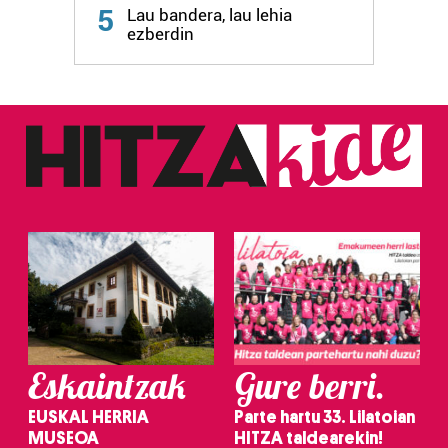
5
Lau bandera, lau lehia
fitxategiak erabiltzen ditu. Zure esperientzia eta
ezberdin
zerbitzuak hobetzeko asmoz, cookie teknologiaz
baliatzen gara. Ohar hau onartuz gero, teknologia hori
erabiltzeko baimen esplizitua ematen diguzu.
Gehiago
irakurri
Eskaintzak
Gure berri.
EUSKAL HERRIA
Parte hartu 33. Lilatoian
MUSEOA
HITZA taldearekin!