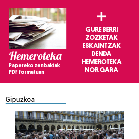
+
GURE BERRI
ZOZKETAK
ESKAINTZAK
Hemeroteka
DENDA
HEMEROTEKA
Papereko zenbakiak
NOR GARA
PDF formatuan
Gipuzkoa