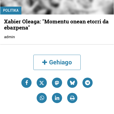
POLITIKA
Xabier Oleaga: "Momentu onean etorri da
ebazpena"
admin
Gehiago