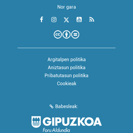
Nor gara
Argitalpen politika
Aniztasun politika
Pribatutasun politika
Cookieak
Babesleak: