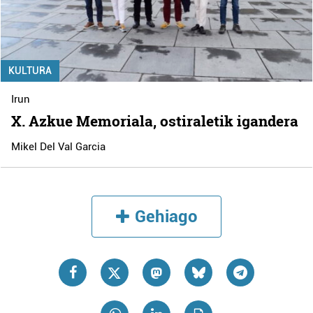
KULTURA
Irun
X. Azkue Memoriala, ostiraletik igandera
Mikel Del Val Garcia
Gehiago