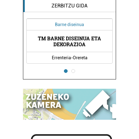
ZERBITZU GIDA
Barne diseinua
TM BARNE DISEINUA ETA
OKO
GA
DEKORAZIOA
Errenteria-Orereta