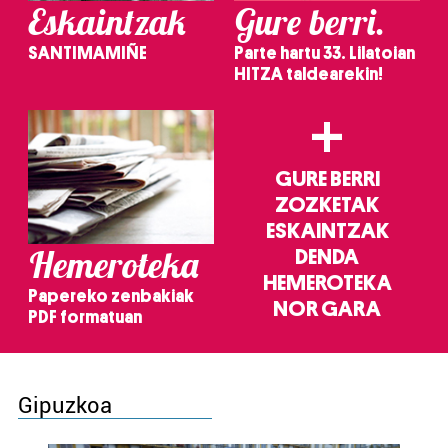
Eskaintzak
Gure berri.
SANTIMAMIÑE
Parte hartu 33. Lilatoian
HITZA taldearekin!
+
GURE BERRI
ZOZKETAK
ESKAINTZAK
Hemeroteka
DENDA
HEMEROTEKA
Papereko zenbakiak
NOR GARA
PDF formatuan
Gipuzkoa