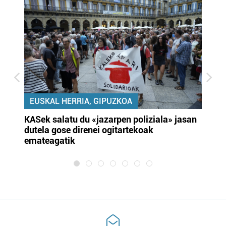
EUSKAL HERRIA, GIPUZKOA
KASek salatu du «jazarpen poliziala» jasan
Pa
dutela gose direnei ogitartekoak
da
emateagatik
«s