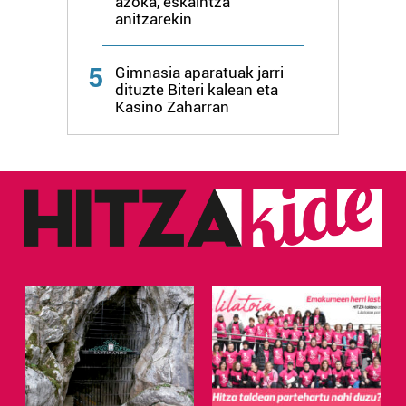
azoka, eskaintza
anitzarekin
Webgune honek cookie propioak eta hirugarrenen cookie-
fitxategiak erabiltzen ditu. Zure esperientzia eta
5
Gimnasia aparatuak jarri
zerbitzuak hobetzeko asmoz, cookie teknologiaz
dituzte Biteri kalean eta
baliatzen gara. Ohar hau onartuz gero, teknologia hori
Kasino Zaharran
erabiltzeko baimen esplizitua ematen diguzu.
Gehiago
irakurri