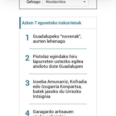
Gehiago:
Hondarribia
Guk eta gure bazkideek zure datu pertsonalak
prozesatzen ditugu, zure IP zenbakia, besteak beste,
teknologia erabiliz, cookieak adibidez, iragarki eta eduki
Azken 7 egunetako irakurrienak
pertsonalizatuak eskaintzeko, iragarkiak eta edukia
neurtzeko, jendeari buruzko informazioa biltzeko eta
1
Guadalupeko "novenak",
produktuak garatzeko. Zure datuak nork eta zertarako
aurten lehenago
erabiltzen dituen hauta dezakezu.
2
Pistolaz egindako hiru
Bazkide batzuek ez dizute baimenik eskatzen, eta beren
lapurreten ustezko egilea
interes komertzial legitimoetan babesten dira. Ikusi gure
atxilotu dute Guadalupen
bazkideen zerrenda, beren ustez zein helburutarako
duten interes legitimoa eta horren aurka nola egin
3
Ioseba Amunarriz, Kofradia
dezakezun ikusteko.
edo Izugarria Konpartsa,
batek jasoko du Urrezko
Lortu zure datu pertsonalak prozesatzeko moduari
Intsignia
buruzko informazio gehiago eta ezarri zure lehentasunak
datuen atalean. Edozein unetan alda edo ken dezakezu
4
Garagardo artisauen
zure baimena Cookieen adierazpenean.