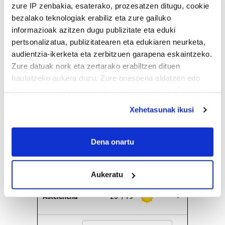
31
1
2
3
4
5
6
zure IP zenbakia, esaterako, prozesatzen ditugu, cookie
bezalako teknologiak erabiliz eta zure gailuko
informazioak azitzen dugu publizitate eta eduki
EGURALDIA
pertsonalizatua, publizitatearen eta edukiaren neurketa,
audientzia-ikerketa eta zerbitzuen garapena eskaintzeko.
Iturria:
Hondarribia
Zure datuak nork eta zertarako erabiltzen dituen
hautatzeko aukera duzu. Zure onespena aldatzen edo
deuseztatzen ahal duzu edozein momentutan, Cookie
Oskarbi
deklaraziotik edo Privacy triggerean klikatuz.
Xehetasunak ikusi
21º
Euria:
0mm
Hezetasuna:
92%
If you allow, we would also like to:
Lainoak:
0%
27º
19º
10 km/h
Elurra:
4400m
Collect information about your geographical
Dena onartu
location which can be accurate to within several
meters
Bihar
25º
20º
Aukeratu
Identify your device by actively scanning it for
specific characteristics (fingerprinting)
Astelehena
25º
19º
Find out more about how your personal data is processed
and set your preferences in the
details section
.