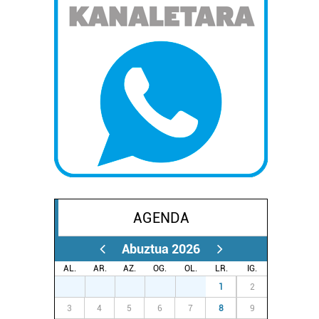
AGENDA
Abuztua 2026
AL.
AR.
AZ.
OG.
OL.
LR.
IG.
27
28
29
30
31
1
2
3
4
5
6
7
8
9