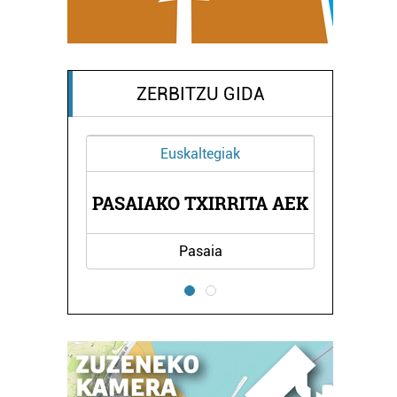
ZERBITZU GIDA
Euskaltegiak
ENDA
PASAIAKO TXIRRITA AEK
KAL
Pasaia