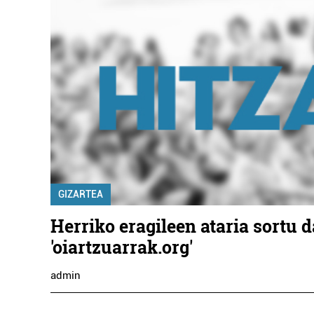
GIZARTEA
Herriko eragileen ataria sortu d
'oiartzuarrak.org'
admin