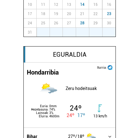
10
11
12
13
14
15
16
17
18
19
20
21
22
23
24
25
26
27
28
29
30
31
1
2
3
4
5
6
EGURALDIA
Iturria:
Hondarribia
Zeru hodeitsuak
24º
Euria:
0mm
Hezetasuna:
74%
Lainoak:
3%
24º
17º
13 km/h
Elurra:
4600m
Bihar
27º
18º