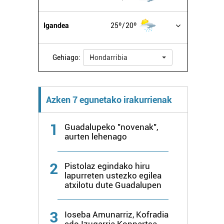
Igandea
25º
20º
Gehiago:
Hondarribia
Azken 7 egunetako irakurrienak
1
Guadalupeko "novenak",
aurten lehenago
2
Pistolaz egindako hiru
lapurreten ustezko egilea
atxilotu dute Guadalupen
3
Ioseba Amunarriz, Kofradia