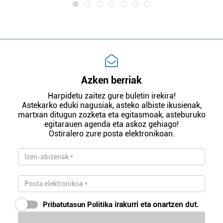
Azken berriak
Harpidetu zaitez gure buletin irekira!
Astekarko eduki nagusiak, asteko albiste ikusienak,
martxan ditugun zozketa eta egitasmoak, asteburuko
egitarauen agenda eta askoz gehiago!
Ostiralero zure posta elektronikoan.
Pribatutasun Politika
irakurri eta onartzen dut.