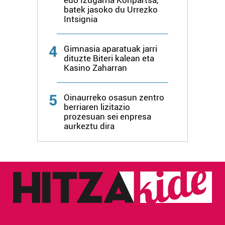
erabiltzen dituen hauta dezakezu.
batek jasoko du Urrezko
Intsignia
Bazkide batzuek ez dizute baimenik eskatzen, eta beren
interes komertzial legitimoetan babesten dira. Ikusi gure
4
Gimnasia aparatuak jarri
bazkideen zerrenda, beren ustez zein helburutarako
dituzte Biteri kalean eta
duten interes legitimoa eta horren aurka nola egin
Kasino Zaharran
dezakezun ikusteko.
5
Oinaurreko osasun zentro
Lortu zure datu pertsonalak prozesatzeko moduari
berriaren lizitazio
buruzko informazio gehiago eta ezarri zure lehentasunak
prozesuan sei enpresa
aurkeztu dira
datuen atalean. Edozein unetan alda edo ken dezakezu
zure baimena Cookieen adierazpenean.
Webgune honek cookie propioak eta hirugarrenen cookie-
fitxategiak erabiltzen ditu. Zure esperientzia eta
zerbitzuak hobetzeko asmoz, cookie teknologiaz
baliatzen gara. Ohar hau onartuz gero, teknologia hori
erabiltzeko baimen esplizitua ematen diguzu.
Gehiago
irakurri