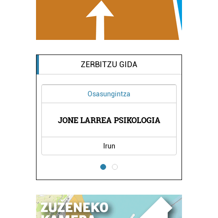
ZERBITZU GIDA
Osasungintza
Ba
JONE LARREA PSIKOLOGIA
ETXE
Irun
Erre