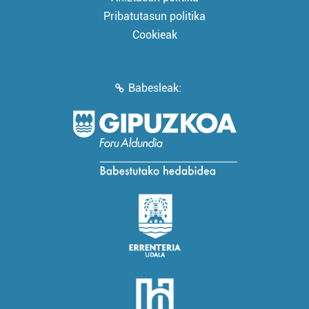
Pribatutasun politika
Cookieak
Babesleak: