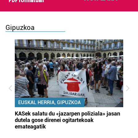
PDF formatuan
Gipuzkoa
EUSKAL HERRIA, GIPUZKOA
KASek salatu du «jazarpen poliziala» jasan
Pa
dutela gose direnei ogitartekoak
da
emateagatik
«s