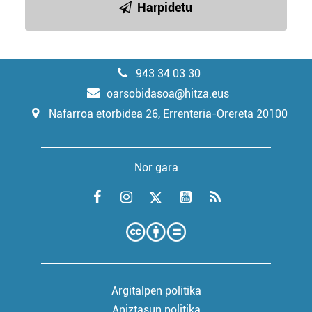
Harpidetu
943 34 03 30
oarsobidasoa@hitza.eus
Nafarroa etorbidea 26, Errenteria-Orereta 20100
Nor gara
Argitalpen politika
Aniztasun politika