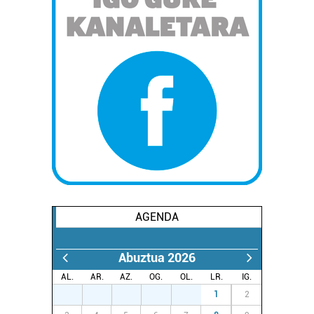
AGENDA
Abuztua 2026
AL.
AR.
AZ.
OG.
OL.
LR.
IG.
27
28
29
30
31
1
2