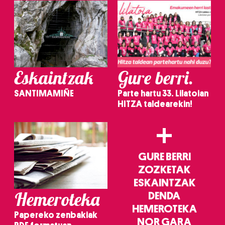
Eskaintzak
Gure berri.
SANTIMAMIÑE
Parte hartu 33. Lilatoian
HITZA taldearekin!
+
GURE BERRI
ZOZKETAK
ESKAINTZAK
Hemeroteka
DENDA
HEMEROTEKA
Papereko zenbakiak
NOR GARA