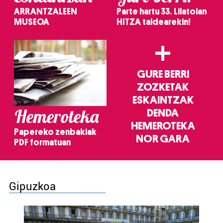
ARRANTZALEEN
Parte hartu 33. Lilatoian
MUSEOA
HITZA taldearekin!
+
GURE BERRI
ZOZKETAK
ESKAINTZAK
Hemeroteka
DENDA
HEMEROTEKA
Papereko zenbakiak
NOR GARA
PDF formatuan
Gipuzkoa