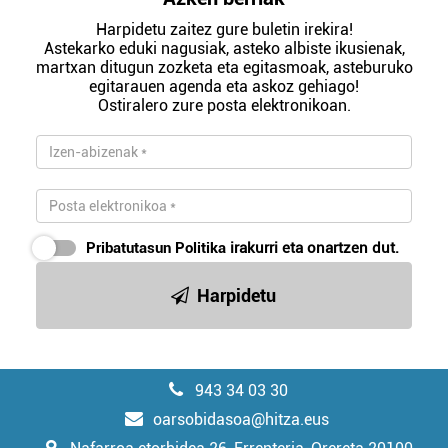
Harpidetu zaitez gure buletin irekira!
Astekarko eduki nagusiak, asteko albiste ikusienak,
martxan ditugun zozketa eta egitasmoak, asteburuko
egitarauen agenda eta askoz gehiago!
Ostiralero zure posta elektronikoan.
Pribatutasun Politika
irakurri eta onartzen dut.
Harpidetu
943 34 03 30
oarsobidasoa@hitza.eus