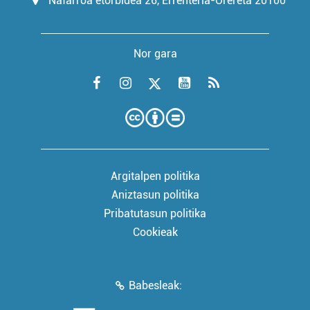
Nafarroa etorbidea 26, Errenteria-Orereta 20100
Nor gara
Argitalpen politika
Aniztasun politika
Pribatutasun politika
Cookieak
Babesleak: