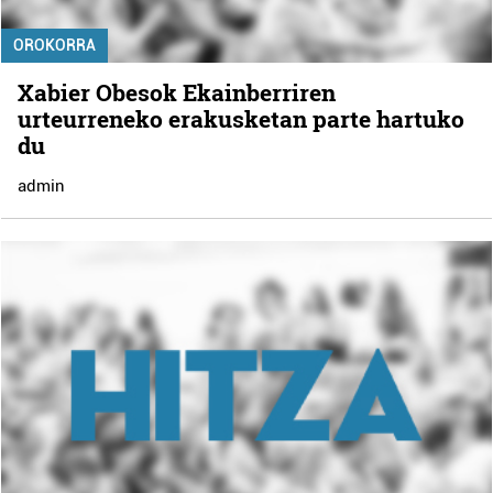
OROKORRA
Xabier Obesok Ekainberriren
urteurreneko erakusketan parte hartuko
du
admin