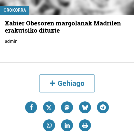
OROKORRA
Xabier Obesoren margolanak Madrilen
erakutsiko dituzte
admin
Gehiago