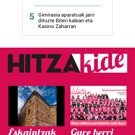
5
Gimnasia aparatuak jarri
dituzte Biteri kalean eta
Kasino Zaharran
Eskaintzak
Gure berri.