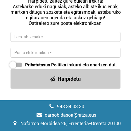
Harpidetu zaitez gure buletin irekira!
Astekarko eduki nagusiak, asteko albiste ikusienak,
martxan ditugun zozketa eta egitasmoak, asteburuko
egitarauen agenda eta askoz gehiago!
Ostiralero zure posta elektronikoan.
Pribatutasun Politika
irakurri eta onartzen dut.
Harpidetu
943 34 03 30
oarsobidasoa@hitza.eus
Nafarroa etorbidea 26, Errenteria-Orereta 20100