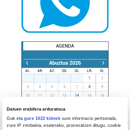
AGENDA
Abuztua 2026
AL.
AR.
AZ.
OG.
OL.
LR.
IG.
27
28
29
30
31
1
2
3
4
5
6
7
8
9
10
11
12
13
14
15
16
17
18
19
20
21
22
23
Datuen erabilera arduratsua
24
25
26
27
28
29
30
Guk eta
gure 1022 kideek
sure informacio pertsonala,
31
1
2
3
4
5
6
zure IP zenbakia, esaterako, prozesatzen ditugu, cookie