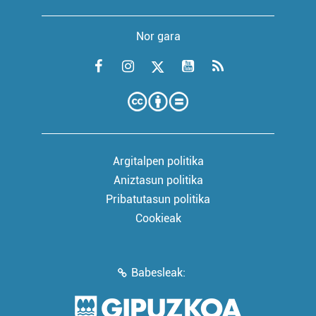
Nor gara
Argitalpen politika
Aniztasun politika
Pribatutasun politika
Cookieak
Babesleak: