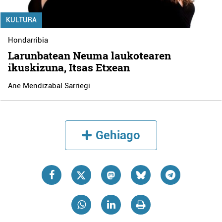
KULTURA
Hondarribia
Larunbatean Neuma laukotearen
ikuskizuna, Itsas Etxean
Ane Mendizabal Sarriegi
Gehiago