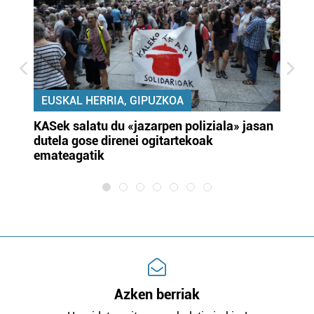
EUSKAL HERRIA, GIPUZKOA
KASek salatu du «jazarpen poliziala» jasan
Pa
dutela gose direnei ogitartekoak
da
emateagatik
«s
Azken berriak