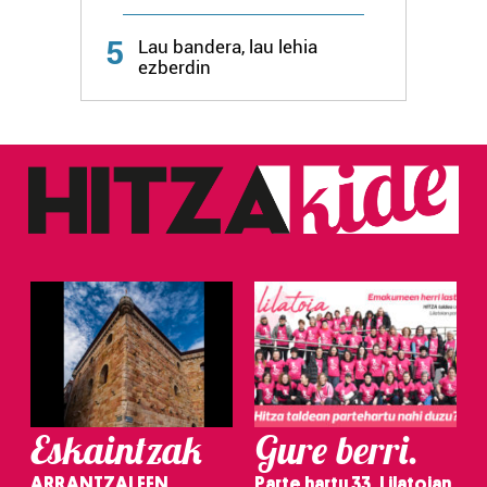
Webgune honek cookie propioak eta hirugarrenen cookie-
fitxategiak erabiltzen ditu. Zure esperientzia eta
5
Lau bandera, lau lehia
zerbitzuak hobetzeko asmoz, cookie teknologiaz
ezberdin
baliatzen gara. Ohar hau onartuz gero, teknologia hori
erabiltzeko baimen esplizitua ematen diguzu.
Gehiago
irakurri
Eskaintzak
Gure berri.
ARRANTZALEEN
Parte hartu 33. Lilatoian