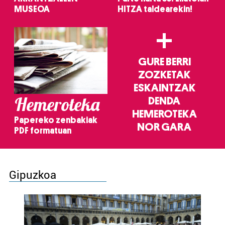
MUSEOA
HITZA taldearekin!
+
GURE BERRI
ZOZKETAK
ESKAINTZAK
Hemeroteka
DENDA
HEMEROTEKA
Papereko zenbakiak
NOR GARA
PDF formatuan
Gipuzkoa