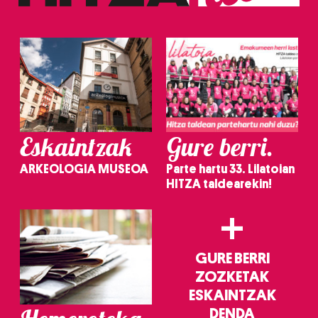
Eskaintzak
Gure berri.
ARKEOLOGIA MUSEOA
Parte hartu 33. Lilatoian
HITZA taldearekin!
+
GURE BERRI
ZOZKETAK
ESKAINTZAK
DENDA