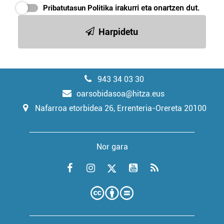
Pribatutasun Politika
irakurri eta onartzen dut.
Harpidetu
943 34 03 30
oarsobidasoa@hitza.eus
Nafarroa etorbidea 26, Errenteria-Orereta 20100
Nor gara