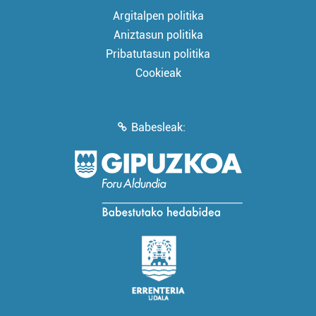
Argitalpen politika
Aniztasun politika
Pribatutasun politika
Cookieak
Babesleak: