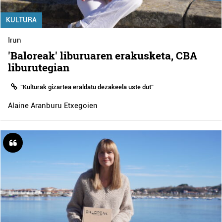
KULTURA
Irun
'Baloreak' liburuaren erakusketa, CBA
liburutegian
“Kulturak gizartea eraldatu dezakeela uste dut”
Alaine Aranburu Etxegoien