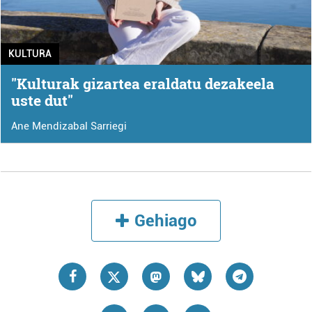
KULTURA
"Kulturak gizartea eraldatu dezakeela
uste dut"
Ane Mendizabal Sarriegi
Gehiago