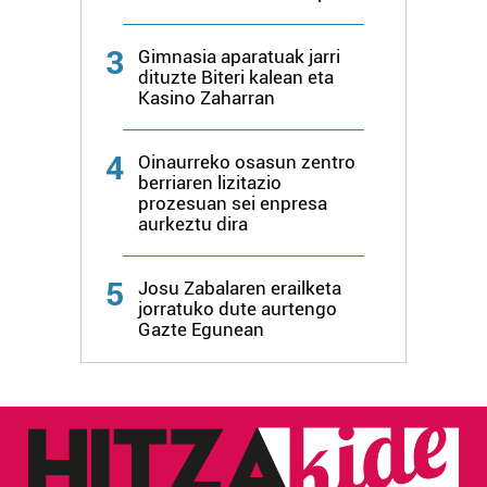
Lortu zure datu pertsonalak prozesatzeko moduari
buruzko informazio gehiago eta ezarri zure lehentasunak
3
Gimnasia aparatuak jarri
datuen atalean. Edozein unetan alda edo ken dezakezu
dituzte Biteri kalean eta
zure baimena Cookieen adierazpenean.
Kasino Zaharran
Webgune honek cookie propioak eta hirugarrenen cookie-
4
Oinaurreko osasun zentro
fitxategiak erabiltzen ditu. Zure esperientzia eta
berriaren lizitazio
zerbitzuak hobetzeko asmoz, cookie teknologiaz
prozesuan sei enpresa
baliatzen gara. Ohar hau onartuz gero, teknologia hori
aurkeztu dira
erabiltzeko baimen esplizitua ematen diguzu.
Gehiago
irakurri
5
Josu Zabalaren erailketa
jorratuko dute aurtengo
Gazte Egunean