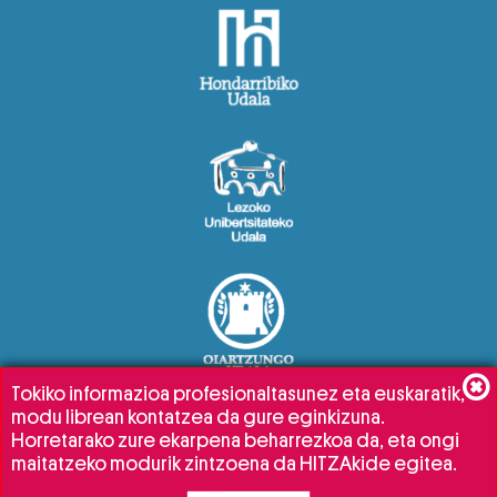
Tokiko informazioa profesionaltasunez eta euskaratik,
modu librean kontatzea da gure eginkizuna.
Horretarako zure ekarpena beharrezkoa da, eta ongi
maitatzeko modurik zintzoena da HITZAkide egitea.