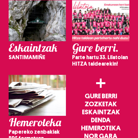
Eskaintzak
Gure berri.
SANTIMAMIÑE
Parte hartu 33. Lilatoian
HITZA taldearekin!
+
GURE BERRI
ZOZKETAK
ESKAINTZAK
Hemeroteka
DENDA
HEMEROTEKA
Papereko zenbakiak
NOR GARA