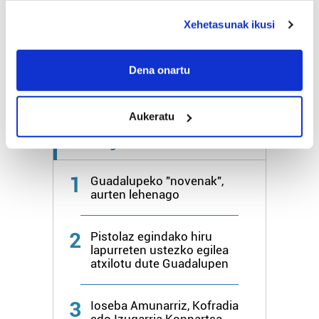
Bihar
27º
18º
deklaraziotik edo Privacy triggerean klikatuz.
Xehetasunak ikusi
Igandea
25º
20º
If you allow, we would also like to:
Collect information about your geographical
Dena onartu
location which can be accurate to within several
Gehiago:
Hondarribia
meters
Aukeratu
Identify your device by actively scanning it for
specific characteristics (fingerprinting)
Azken 7 egunetako irakurrienak
Find out more about how your personal data is processed
and set your preferences in the
details section
.
1
Guadalupeko "novenak",
aurten lehenago
Guk eta gure bazkideek zure datu pertsonalak
prozesatzen ditugu, zure IP zenbakia, besteak beste,
2
Pistolaz egindako hiru
teknologia erabiliz, cookieak adibidez, iragarki eta eduki
lapurreten ustezko egilea
pertsonalizatuak eskaintzeko, iragarkiak eta edukia
atxilotu dute Guadalupen
neurtzeko, jendeari buruzko informazioa biltzeko eta
produktuak garatzeko. Zure datuak nork eta zertarako
3
Ioseba Amunarriz, Kofradia
erabiltzen dituen hauta dezakezu.
edo Izugarria Konpartsa,