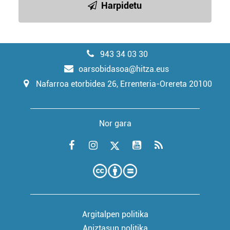
Harpidetu
943 34 03 30
oarsobidasoa@hitza.eus
Nafarroa etorbidea 26, Errenteria-Orereta 20100
Nor gara
Argitalpen politika
Aniztasun politika