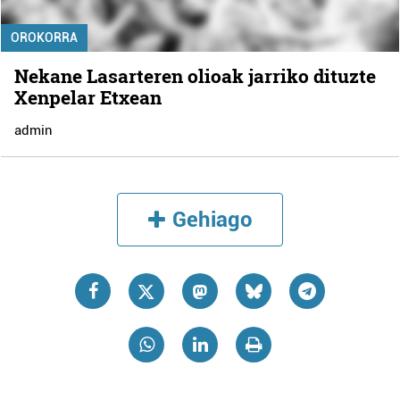
OROKORRA
Nekane Lasarteren olioak jarriko dituzte
Xenpelar Etxean
admin
Gehiago