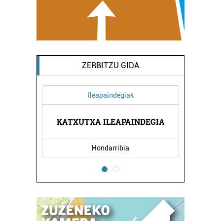
ZERBITZU GIDA
Ileapaindegiak
BERNA
KATXUTXA ILEAPAINDEGIA
ANTX
Hondarribia