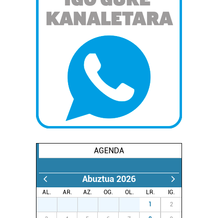
AGENDA
Abuztua 2026
AL.
AR.
AZ.
OG.
OL.
LR.
IG.
27
28
29
30
31
1
2