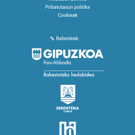
Pribatutasun politika
Cookieak
Babesleak: