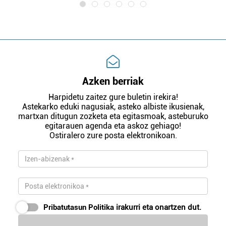
Azken berriak
Harpidetu zaitez gure buletin irekira!
Astekarko eduki nagusiak, asteko albiste ikusienak,
martxan ditugun zozketa eta egitasmoak, asteburuko
egitarauen agenda eta askoz gehiago!
Ostiralero zure posta elektronikoan.
Pribatutasun Politika
irakurri eta onartzen dut.