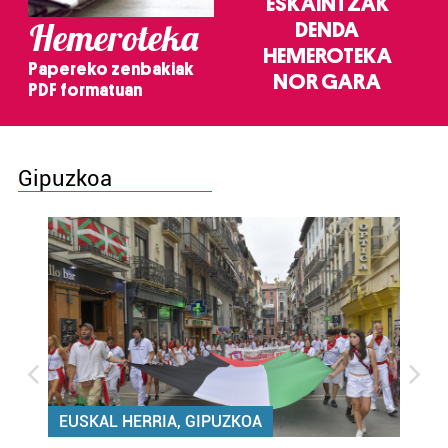
ESKAINTZAK
Hemeroteka
DENDA
HEMEROTEKA
Papereko zenbakiak
NOR GARA
PDF formatuan
Gipuzkoa
EUSKAL HERRIA, GIPUZKOA