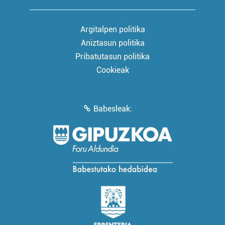
Argitalpen politika
Aniztasun politika
Pribatutasun politika
Cookieak
Babesleak: