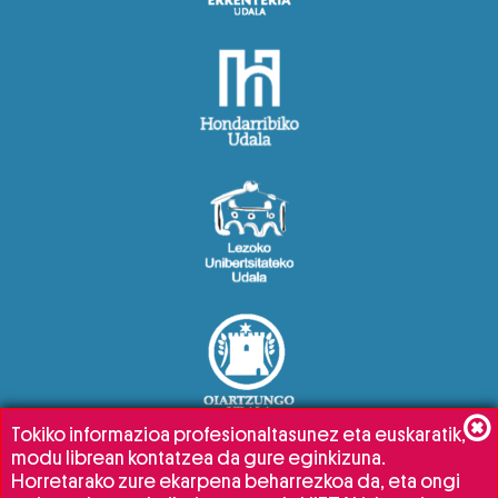
Tokiko informazioa profesionaltasunez eta euskaratik,
modu librean kontatzea da gure eginkizuna.
Horretarako zure ekarpena beharrezkoa da, eta ongi