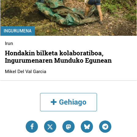
INGURUMENA
Irun
Hondakin bilketa kolaboratiboa,
Ingurumenaren Munduko Egunean
Mikel Del Val Garcia
Gehiago