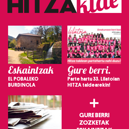
erabiltzeko baimen esplizitua ematen diguzu.
Gehiago
irakurri
Eskaintzak
Gure berri.
EL POBALEKO
Parte hartu 33. Lilatoian
BURDINOLA
HITZA taldearekin!
+
GURE BERRI
ZOZKETAK