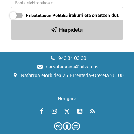
Pribatutasun Politika
irakurri eta onartzen dut.
Harpidetu
943 34 03 30
oarsobidasoa@hitza.eus
Nafarroa etorbidea 26, Errenteria-Orereta 20100
Nor gara