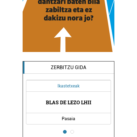
ZERBITZU GIDA
Ikastetxeak
A
BLAS DE LEZO LHII
Pasaia