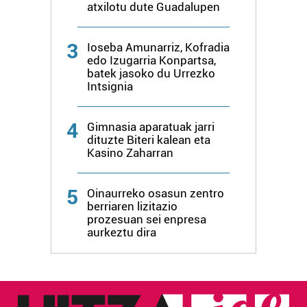
atxilotu dute Guadalupen
neurtzeko, jendeari buruzko informazioa biltzeko eta
produktuak garatzeko. Zure datuak nork eta zertarako
erabiltzen dituen hauta dezakezu.
3
Ioseba Amunarriz, Kofradia
edo Izugarria Konpartsa,
Bazkide batzuek ez dizute baimenik eskatzen, eta beren
batek jasoko du Urrezko
Intsignia
interes komertzial legitimoetan babesten dira. Ikusi gure
bazkideen zerrenda, beren ustez zein helburutarako
duten interes legitimoa eta horren aurka nola egin
4
Gimnasia aparatuak jarri
dezakezun ikusteko.
dituzte Biteri kalean eta
Kasino Zaharran
Lortu zure datu pertsonalak prozesatzeko moduari
buruzko informazio gehiago eta ezarri zure lehentasunak
5
Oinaurreko osasun zentro
datuen atalean. Edozein unetan alda edo ken dezakezu
berriaren lizitazio
prozesuan sei enpresa
zure baimena Cookieen adierazpenean.
aurkeztu dira
Webgune honek cookie propioak eta hirugarrenen cookie-
fitxategiak erabiltzen ditu. Zure esperientzia eta
zerbitzuak hobetzeko asmoz, cookie teknologiaz
baliatzen gara. Ohar hau onartuz gero, teknologia hori