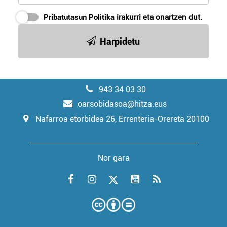
Pribatutasun Politika
irakurri eta onartzen dut.
Harpidetu
943 34 03 30
oarsobidasoa@hitza.eus
Nafarroa etorbidea 26, Errenteria-Orereta 20100
Nor gara