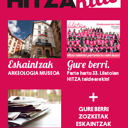
erabiltzeko baimen esplizitua ematen diguzu.
Gehiago
irakurri
Eskaintzak
Gure berri.
ARKEOLOGIA MUSEOA
Parte hartu 33. Lilatoian
HITZA taldearekin!
+
GURE BERRI
ZOZKETAK
ESKAINTZAK