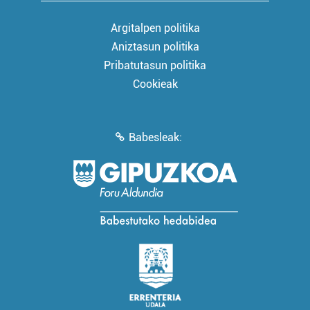
Argitalpen politika
Aniztasun politika
Pribatutasun politika
Cookieak
Babesleak: