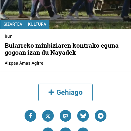
GIZARTEA
KULTURA
Irun
Bularreko minbiziaren kontrako eguna
gogoan izan du Nayadek
Aizpea Amas Agirre
Gehiago