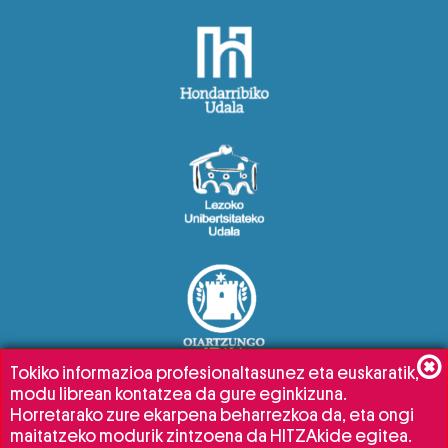
Tokiko informazioa profesionaltasunez eta euskaratik,
modu librean kontatzea da gure eginkizuna.
Horretarako zure ekarpena beharrezkoa da, eta ongi
maitatzeko modurik zintzoena da HITZAkide egitea.