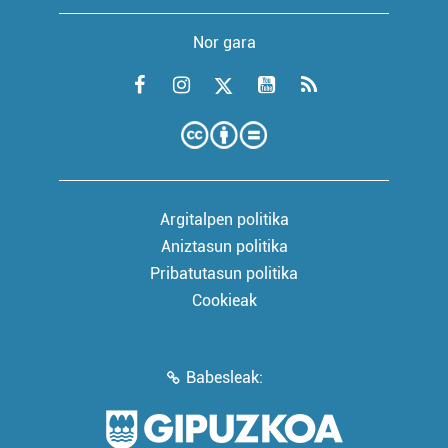
Nor gara
Argitalpen politika
Aniztasun politika
Pribatutasun politika
Cookieak
Babesleak: