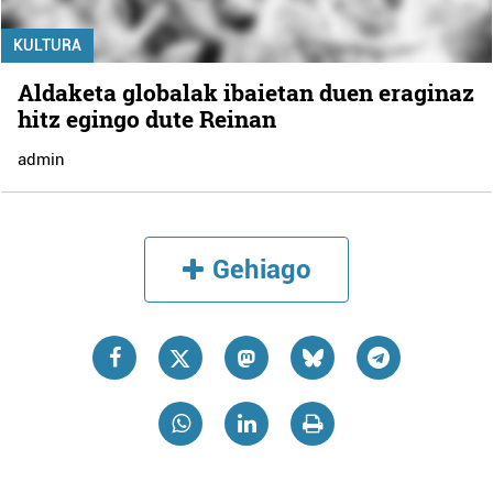
KULTURA
Aldaketa globalak ibaietan duen eraginaz
hitz egingo dute Reinan
admin
Gehiago