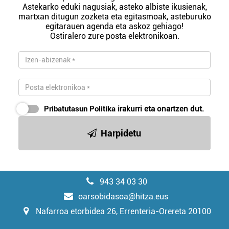
Astekarko eduki nagusiak, asteko albiste ikusienak,
martxan ditugun zozketa eta egitasmoak, asteburuko
egitarauen agenda eta askoz gehiago!
Ostiralero zure posta elektronikoan.
Pribatutasun Politika
irakurri eta onartzen dut.
Harpidetu
943 34 03 30
oarsobidasoa@hitza.eus
Nafarroa etorbidea 26, Errenteria-Orereta 20100