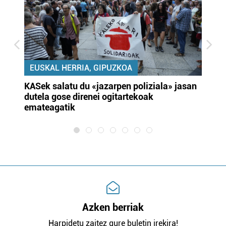
EUSKAL HERRIA, GIPUZKOA
KASek salatu du «jazarpen poliziala» jasan
Pa
dutela gose direnei ogitartekoak
da
emateagatik
«s
Azken berriak
Harpidetu zaitez gure buletin irekira!