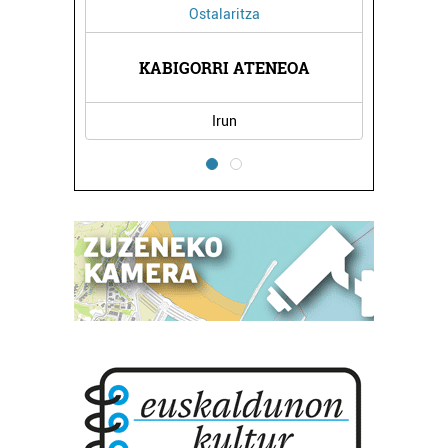
Ostalaritza
UN
KABIGORRI ATENEOA
L
Irun