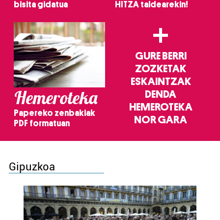
bisita gidatua
HITZA taldearekin!
+
GURE BERRI
ZOZKETAK
ESKAINTZAK
Hemeroteka
DENDA
HEMEROTEKA
Papereko zenbakiak
NOR GARA
PDF formatuan
Gipuzkoa