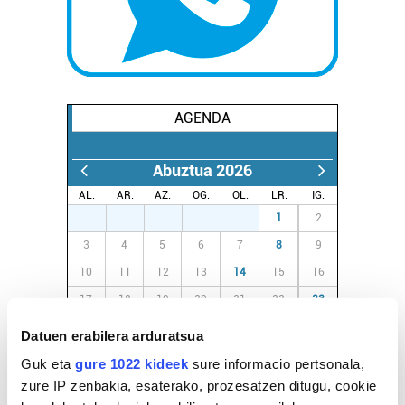
AGENDA
Abuztua 2026
AL.
AR.
AZ.
OG.
OL.
LR.
IG.
27
28
29
30
31
1
2
3
4
5
6
7
8
9
10
11
12
13
14
15
16
17
18
19
20
21
22
23
24
25
26
27
28
29
30
Datuen erabilera arduratsua
31
1
2
3
4
5
6
Guk eta
gure 1022 kideek
sure informacio pertsonala,
zure IP zenbakia, esaterako, prozesatzen ditugu, cookie