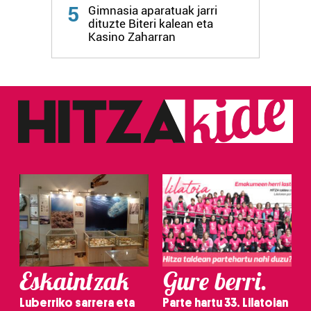
Webgune honek cookie propioak eta hirugarrenen cookie-
5
Gimnasia aparatuak jarri
fitxategiak erabiltzen ditu. Zure esperientzia eta
dituzte Biteri kalean eta
zerbitzuak hobetzeko asmoz, cookie teknologiaz
Kasino Zaharran
baliatzen gara. Ohar hau onartuz gero, teknologia hori
erabiltzeko baimen esplizitua ematen diguzu.
Gehiago
irakurri
Eskaintzak
Gure berri.
Luberriko sarrera eta
Parte hartu 33. Lilatoian