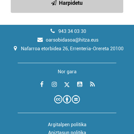
Harpidetu
943 34 03 30
oarsobidasoa@hitza.eus
Nafarroa etorbidea 26, Errenteria-Orereta 20100
Nor gara
Argitalpen politika
Aniztasun politika