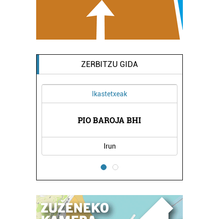
ZERBITZU GIDA
Ikastetxeak
OLA
PIO BAROJA BHI
UR
Irun