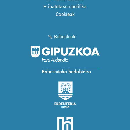
Pribatutasun politika
Cookieak
Babesleak: