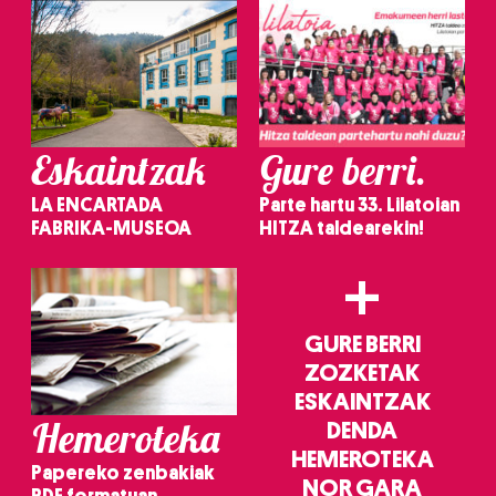
Eskaintzak
Gure berri.
LA ENCARTADA
Parte hartu 33. Lilatoian
FABRIKA-MUSEOA
HITZA taldearekin!
+
GURE BERRI
ZOZKETAK
ESKAINTZAK
Hemeroteka
DENDA
HEMEROTEKA
Papereko zenbakiak
NOR GARA