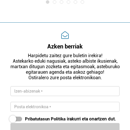
Azken berriak
Harpidetu zaitez gure buletin irekira!
Astekarko eduki nagusiak, asteko albiste ikusienak,
martxan ditugun zozketa eta egitasmoak, asteburuko
egitarauen agenda eta askoz gehiago!
Ostiralero zure posta elektronikoan.
Pribatutasun Politika
irakurri eta onartzen dut.