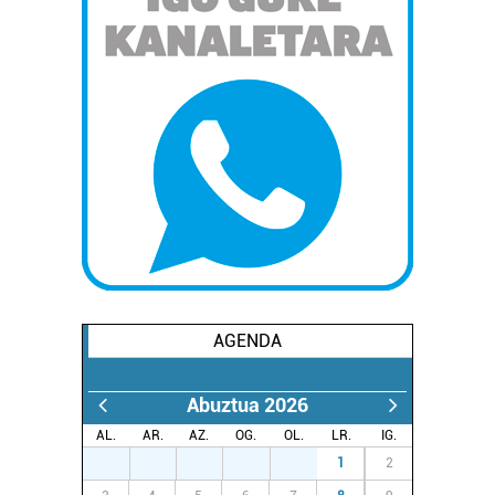
AGENDA
Abuztua 2026
AL.
AR.
AZ.
OG.
OL.
LR.
IG.
27
28
29
30
31
1
2