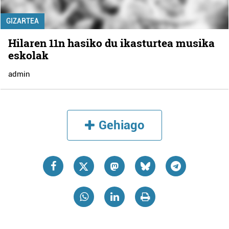
GIZARTEA
Hilaren 11n hasiko du ikasturtea musika
eskolak
admin
Gehiago