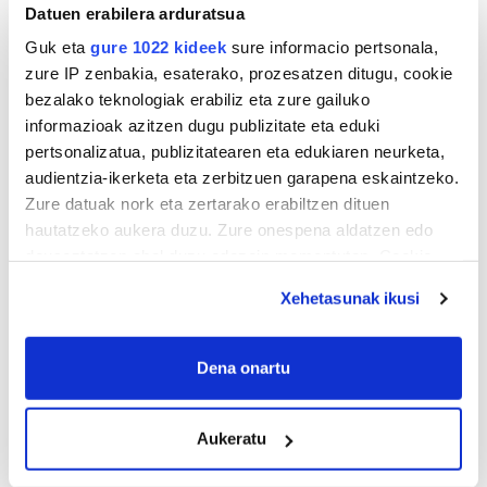
Datuen erabilera arduratsua
Guk eta
gure 1022 kideek
sure informacio pertsonala,
zure IP zenbakia, esaterako, prozesatzen ditugu, cookie
bezalako teknologiak erabiliz eta zure gailuko
ZERBITZU GIDA
informazioak azitzen dugu publizitate eta eduki
pertsonalizatua, publizitatearen eta edukiaren neurketa,
audientzia-ikerketa eta zerbitzuen garapena eskaintzeko.
Sindikalgintza
Zure datuak nork eta zertarako erabiltzen dituen
hautatzeko aukera duzu. Zure onespena aldatzen edo
LAB SINDIKATUA ORERETA
deuseztatzen ahal duzu edozein momentutan, Cookie
deklaraziotik edo Privacy triggerean klikatuz.
Xehetasunak ikusi
Errenteria-Orereta
If you allow, we would also like to:
Collect information about your geographical
Dena onartu
location which can be accurate to within several
meters
Aukeratu
Identify your device by actively scanning it for
specific characteristics (fingerprinting)