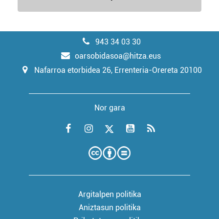
943 34 03 30
oarsobidasoa@hitza.eus
Nafarroa etorbidea 26, Errenteria-Orereta 20100
Nor gara
Argitalpen politika
Aniztasun politika