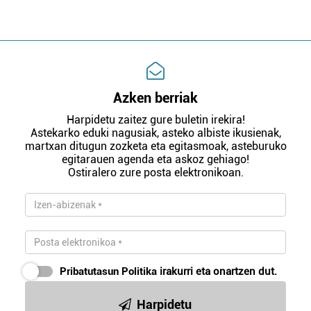
Azken berriak
Harpidetu zaitez gure buletin irekira!
Astekarko eduki nagusiak, asteko albiste ikusienak,
martxan ditugun zozketa eta egitasmoak, asteburuko
egitarauen agenda eta askoz gehiago!
Ostiralero zure posta elektronikoan.
Pribatutasun Politika
irakurri eta onartzen dut.
Harpidetu