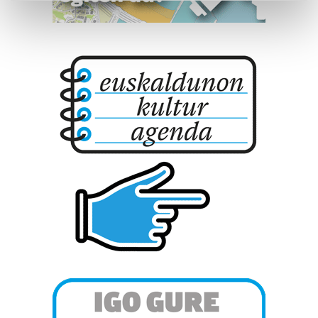
Find out more about how your personal data is processed
and set your preferences in the
details section
.
Guk eta gure bazkideek zure datu pertsonalak
prozesatzen ditugu, zure IP zenbakia, besteak beste,
teknologia erabiliz, cookieak adibidez, iragarki eta eduki
pertsonalizatuak eskaintzeko, iragarkiak eta edukia
neurtzeko, jendeari buruzko informazioa biltzeko eta
produktuak garatzeko. Zure datuak nork eta zertarako
erabiltzen dituen hauta dezakezu.
Bazkide batzuek ez dizute baimenik eskatzen, eta beren
interes komertzial legitimoetan babesten dira. Ikusi gure
bazkideen zerrenda, beren ustez zein helburutarako
duten interes legitimoa eta horren aurka nola egin
dezakezun ikusteko.
Lortu zure datu pertsonalak prozesatzeko moduari
buruzko informazio gehiago eta ezarri zure lehentasunak