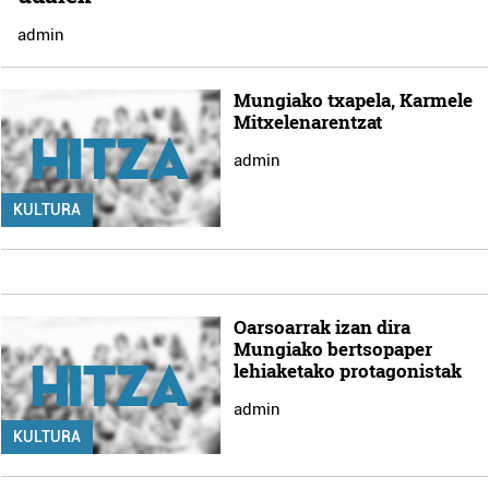
admin
Mungiako txapela, Karmele
Mitxelenarentzat
admin
KULTURA
Oarsoarrak izan dira
Mungiako bertsopaper
lehiaketako protagonistak
admin
KULTURA