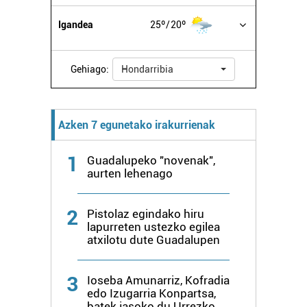
Igandea
25º
20º
Gehiago:
Hondarribia
Azken 7 egunetako irakurrienak
1
Guadalupeko "novenak",
aurten lehenago
2
Pistolaz egindako hiru
lapurreten ustezko egilea
atxilotu dute Guadalupen
3
Ioseba Amunarriz, Kofradia
edo Izugarria Konpartsa,
batek jasoko du Urrezko