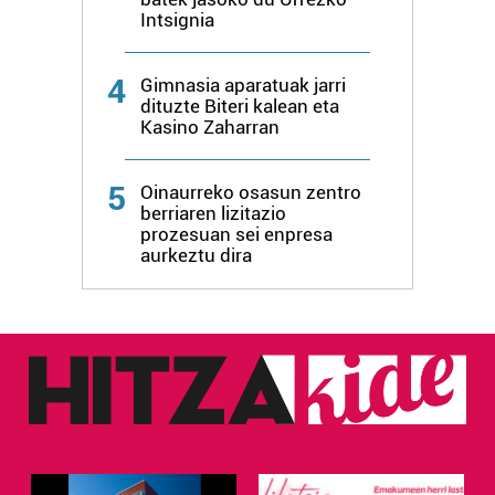
Intsignia
4
Gimnasia aparatuak jarri
dituzte Biteri kalean eta
Kasino Zaharran
5
Oinaurreko osasun zentro
berriaren lizitazio
prozesuan sei enpresa
aurkeztu dira