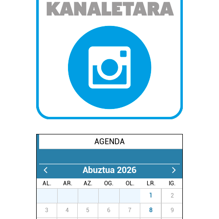
datuen atalean. Edozein unetan alda edo ken dezakezu
zure baimena Cookieen adierazpenean.
Webgune honek cookie propioak eta hirugarrenen cookie-
fitxategiak erabiltzen ditu. Zure esperientzia eta
zerbitzuak hobetzeko asmoz, cookie teknologiaz
baliatzen gara. Ohar hau onartuz gero, teknologia hori
erabiltzeko baimen esplizitua ematen diguzu.
Gehiago
irakurri
AGENDA
Abuztua 2026
AL.
AR.
AZ.
OG.
OL.
LR.
IG.
27
28
29
30
31
1
2
3
4
5
6
7
8
9