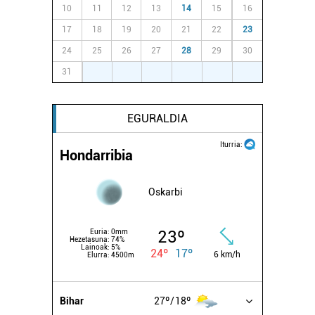
10
11
12
13
14
15
16
17
18
19
20
21
22
23
24
25
26
27
28
29
30
31
1
2
3
4
5
6
EGURALDIA
Iturria:
Hondarribia
Oskarbi
23º
Euria:
0mm
Hezetasuna:
74%
Lainoak:
5%
24º
17º
6 km/h
Elurra:
4500m
Bihar
27º
18º