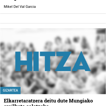
Mikel Del Val Garcia
GIZARTEA
Elkarretaratzera deitu dute Mungiako