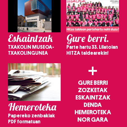
Eskaintzak
Gure berri.
TXAKOLIN MUSEOA-
Parte hartu 33. Lilatoian
TXAKOLINGUNEA
HITZA taldearekin!
+
GURE BERRI
ZOZKETAK
ESKAINTZAK
Hemeroteka
DENDA
HEMEROTEKA
Papereko zenbakiak
NOR GARA
PDF formatuan