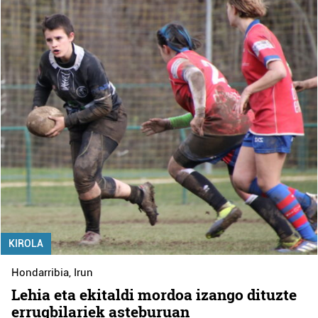
KIROLA
Hondarribia
,
Irun
Lehia eta ekitaldi mordoa izango dituzte
errugbilariek asteburuan