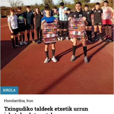
KIROLA
Hondarribia
,
Irun
Txingudiko taldeek etxetik urrun