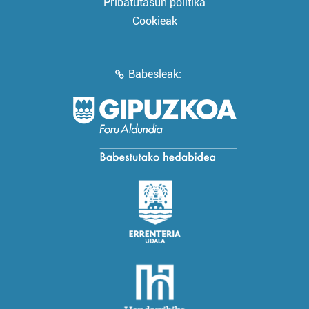
Pribatutasun politika
Cookieak
Babesleak: