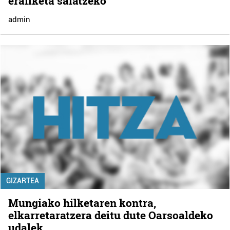
erailketa salatzeko
admin
GIZARTEA
Mungiako hilketaren kontra,
elkarretaratzera deitu dute Oarsoaldeko
udalek