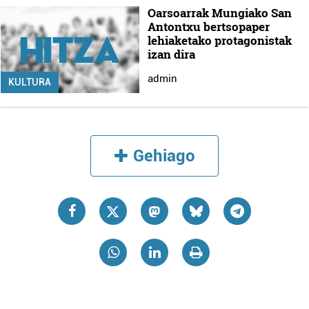
Oarsoarrak Mungiako San
Antontxu bertsopaper
lehiaketako protagonistak
izan dira
admin
KULTURA
Gehiago