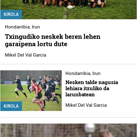
KIROLA
Hondarribia
,
Irun
Txingudiko neskek beren lehen
garaipena lortu dute
Mikel Del Val Garcia
Hondarribia
,
Irun
Nesken talde nagusia
lehiara itzuliko da
larunbatean
Mikel Del Val Garcia
KIROLA