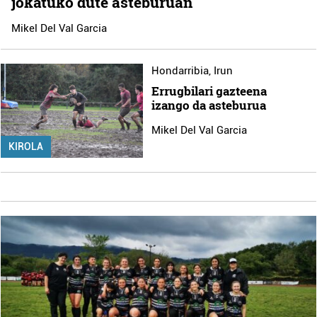
jokatuko dute asteburuan
Mikel Del Val Garcia
Hondarribia
,
Irun
Errugbilari gazteena
izango da asteburua
Mikel Del Val Garcia
KIROLA