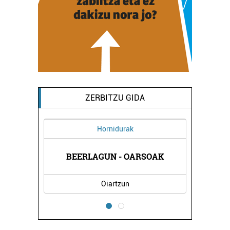
ZERBITZU GIDA
Hornidurak
TEGIA
BEERLAGUN - OARSOAK
PASA
Oiartzun