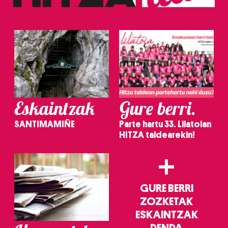
erabiltzeko baimen esplizitua ematen diguzu.
Gehiago
irakurri
Eskaintzak
Gure berri.
SANTIMAMIÑE
Parte hartu 33. Lilatoian
HITZA taldearekin!
+
GURE BERRI
ZOZKETAK
ESKAINTZAK
DENDA