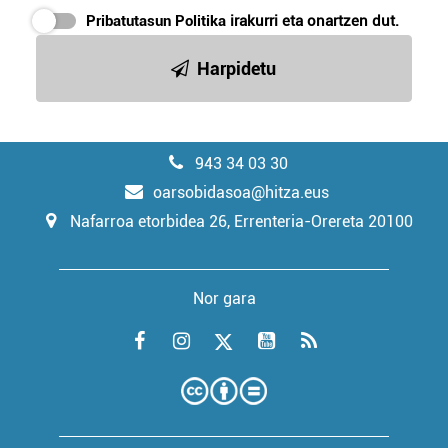
Pribatutasun Politika
irakurri eta onartzen dut.
Harpidetu
943 34 03 30
oarsobidasoa@hitza.eus
Nafarroa etorbidea 26, Errenteria-Orereta 20100
Nor gara