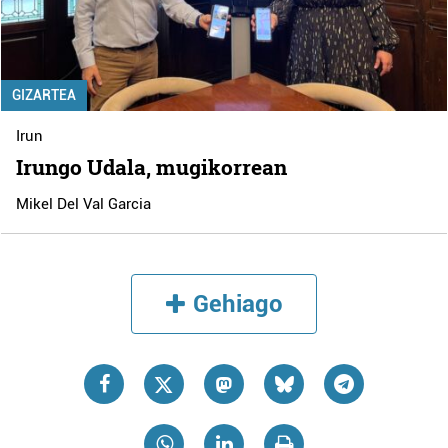
GIZARTEA
Irun
Irungo Udala, mugikorrean
Mikel Del Val Garcia
Gehiago