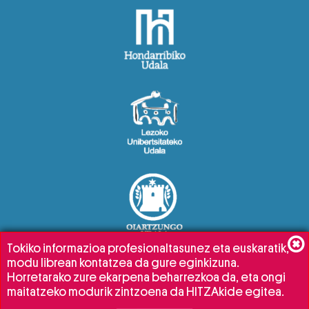
Tokiko informazioa profesionaltasunez eta euskaratik,
modu librean kontatzea da gure eginkizuna.
Horretarako zure ekarpena beharrezkoa da, eta ongi
maitatzeko modurik zintzoena da HITZAkide egitea.