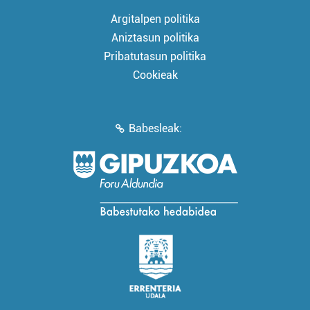
Argitalpen politika
Aniztasun politika
Pribatutasun politika
Cookieak
Babesleak: