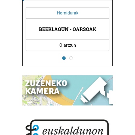
Hornidurak
O
BEERLAGUN - OARSOAK
GAR
Oiartzun