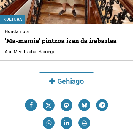
KULTURA
Hondarribia
'Ma-mamia' pintxoa izan da irabazlea
Ane Mendizabal Sarriegi
Gehiago