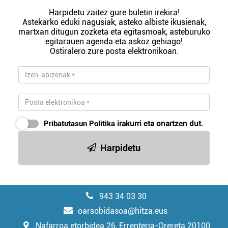
Harpidetu zaitez gure buletin irekira!
Astekarko eduki nagusiak, asteko albiste ikusienak,
martxan ditugun zozketa eta egitasmoak, asteburuko
egitarauen agenda eta askoz gehiago!
Ostiralero zure posta elektronikoan.
Pribatutasun Politika
irakurri eta onartzen dut.
Harpidetu
943 34 03 30
oarsobidasoa@hitza.eus
Nafarroa etorbidea 26, Errenteria-Orereta 20100