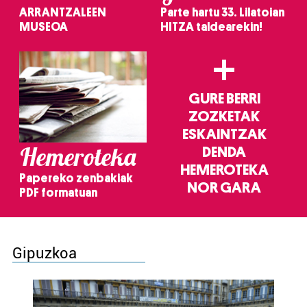
ARRANTZALEEN
Parte hartu 33. Lilatoian
MUSEOA
HITZA taldearekin!
+
GURE BERRI
ZOZKETAK
ESKAINTZAK
Hemeroteka
DENDA
HEMEROTEKA
Papereko zenbakiak
NOR GARA
PDF formatuan
Gipuzkoa