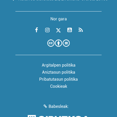
Nor gara
Argitalpen politika
Aniztasun politika
Pribatutasun politika
Cookieak
Babesleak: