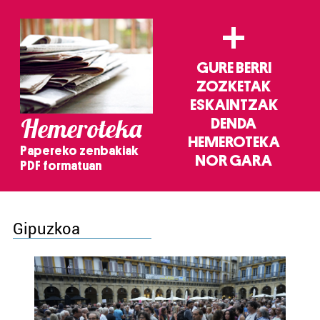
+
GURE BERRI
ZOZKETAK
ESKAINTZAK
Hemeroteka
DENDA
HEMEROTEKA
Papereko zenbakiak
NOR GARA
PDF formatuan
Gipuzkoa