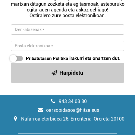
martxan ditugun zozketa eta egitasmoak, asteburuko
egitarauen agenda eta askoz gehiago!
Ostiralero zure posta elektronikoan.
Pribatutasun Politika
irakurri eta onartzen dut.
Harpidetu
943 34 03 30
oarsobidasoa@hitza.eus
Nafarroa etorbidea 26, Errenteria-Orereta 20100