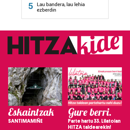
5
Lau bandera, lau lehia
fitxategiak erabiltzen ditu. Zure esperientzia eta
ezberdin
zerbitzuak hobetzeko asmoz, cookie teknologiaz
baliatzen gara. Ohar hau onartuz gero, teknologia hori
erabiltzeko baimen esplizitua ematen diguzu.
Gehiago
irakurri
Eskaintzak
Gure berri.
SANTIMAMIÑE
Parte hartu 33. Lilatoian
HITZA taldearekin!