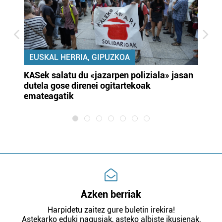
EUSKAL HERRIA, GIPUZKOA
KASek salatu du «jazarpen poliziala» jasan
Pa
dutela gose direnei ogitartekoak
da
emateagatik
«s
Azken berriak
Harpidetu zaitez gure buletin irekira!
Astekarko eduki nagusiak, asteko albiste ikusienak,