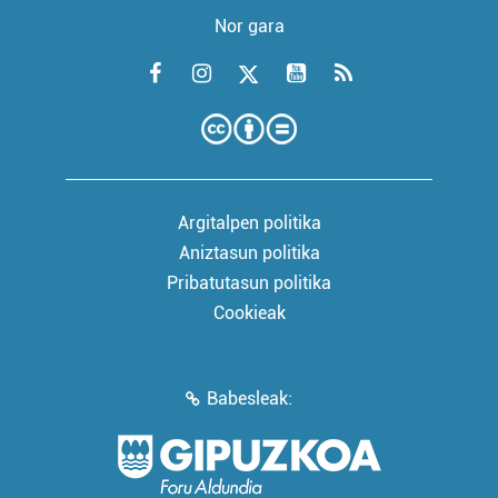
Nor gara
Argitalpen politika
Aniztasun politika
Pribatutasun politika
Cookieak
Babesleak: