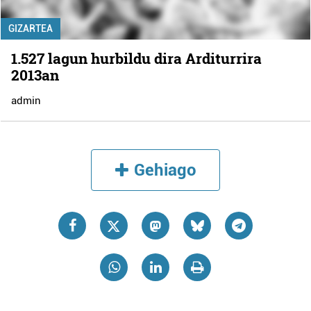
GIZARTEA
1.527 lagun hurbildu dira Arditurrira
2013an
admin
Gehiago