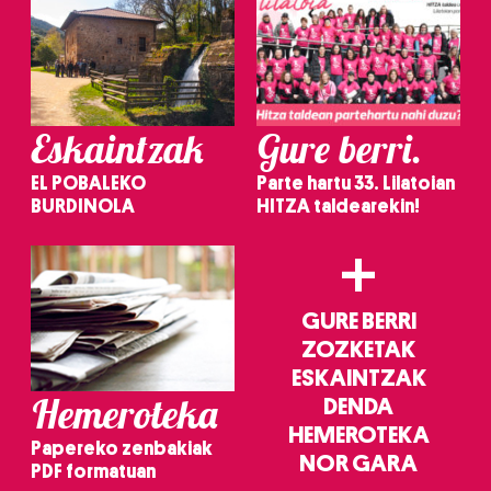
Eskaintzak
Gure berri.
EL POBALEKO
Parte hartu 33. Lilatoian
BURDINOLA
HITZA taldearekin!
+
GURE BERRI
ZOZKETAK
ESKAINTZAK
Hemeroteka
DENDA
HEMEROTEKA
Papereko zenbakiak
NOR GARA
PDF formatuan