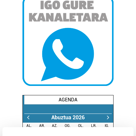
AGENDA
Abuztua 2026
AL.
AR.
AZ.
OG.
OL.
LR.
IG.
27
28
29
30
31
1
2