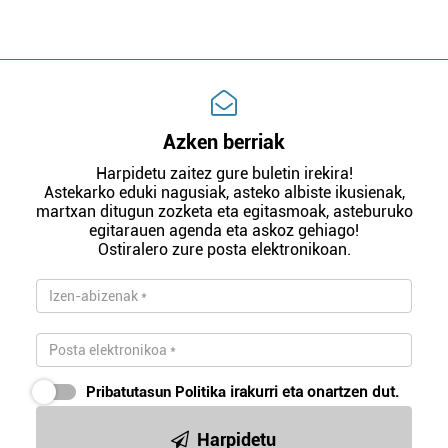
Azken berriak
Harpidetu zaitez gure buletin irekira!
Astekarko eduki nagusiak, asteko albiste ikusienak,
martxan ditugun zozketa eta egitasmoak, asteburuko
egitarauen agenda eta askoz gehiago!
Ostiralero zure posta elektronikoan.
Pribatutasun Politika
irakurri eta onartzen dut.
Harpidetu