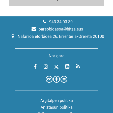
943 34 03 30
oarsobidasoa@hitza.eus
Nafarroa etorbidea 26, Errenteria-Orereta 20100
Nor gara
Argitalpen politika
Aniztasun politika