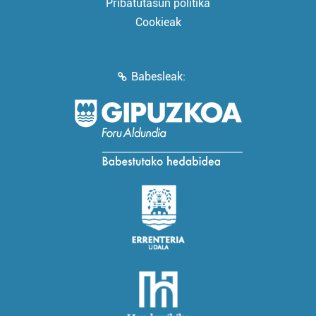
Pribatutasun politika
Cookieak
Babesleak: