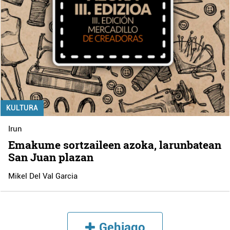
KULTURA
Irun
Emakume sortzaileen azoka, larunbatean
San Juan plazan
Mikel Del Val Garcia
Gehiago