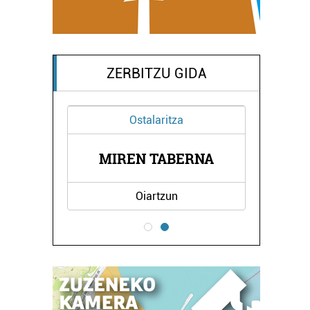
ZERBITZU GIDA
Ostalaritza
PIA
MIREN TABERNA
ON
Oiartzun