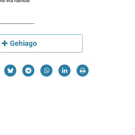
mo eta hainbat
Gehiago