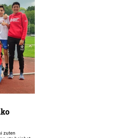
ako
si zuten