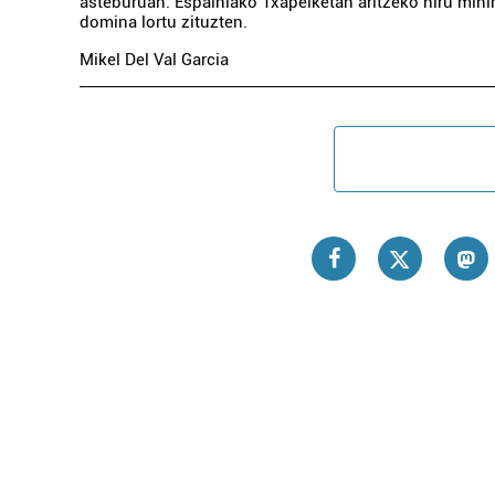
asteburuan. Espainiako Txapelketan aritzeko hiru mini
domina lortu zituzten.
Mikel Del Val Garcia