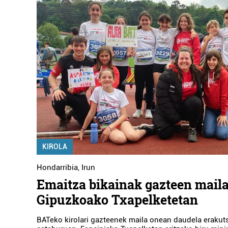
KIROLA
Hondarribia
,
Irun
Emaitza bikainak gazteen mail
Gipuzkoako Txapelketetan
BATeko kirolari gazteenek maila onean daudela erakut