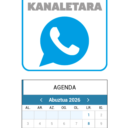
AGENDA
Abuztua 2026
AL.
AR.
AZ.
OG.
OL.
LR.
IG.
27
28
29
30
31
1
2
3
4
5
6
7
8
9