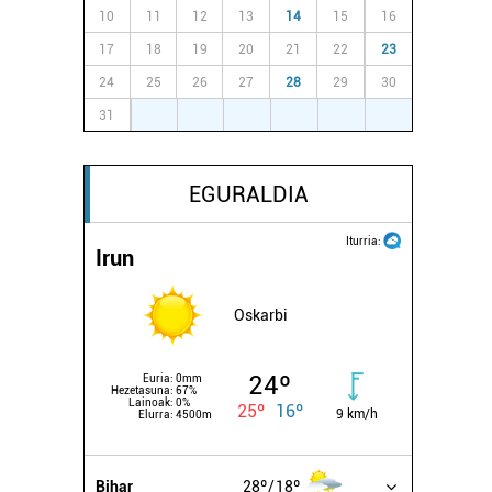
10
11
12
13
14
15
16
17
18
19
20
21
22
23
24
25
26
27
28
29
30
31
1
2
3
4
5
6
EGURALDIA
Iturria:
Irun
Oskarbi
24º
Euria:
0mm
Hezetasuna:
67%
Lainoak:
0%
25º
16º
9 km/h
Elurra:
4500m
Bihar
28º
18º