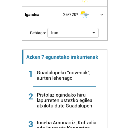
Igandea
26º
20º
Gehiago:
Irun
Azken 7 egunetako irakurrienak
1
Guadalupeko "novenak",
aurten lehenago
2
Pistolaz egindako hiru
lapurreten ustezko egilea
atxilotu dute Guadalupen
3
Ioseba Amunarriz, Kofradia