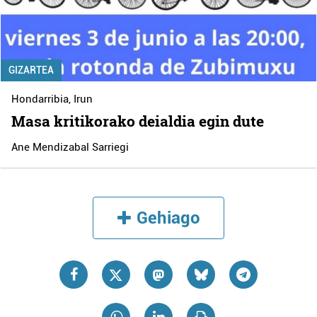
GIZARTEA
Hondarribia
,
Irun
Masa kritikorako deialdia egin dute
Ane Mendizabal Sarriegi
Gehiago