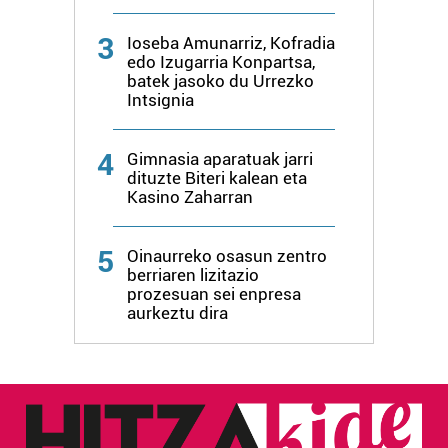
Lortu zure datu pertsonalak prozesatzeko moduari
buruzko informazio gehiago eta ezarri zure lehentasunak
3
Ioseba Amunarriz, Kofradia
datuen atalean. Edozein unetan alda edo ken dezakezu
edo Izugarria Konpartsa,
batek jasoko du Urrezko
zure baimena Cookieen adierazpenean.
Intsignia
Webgune honek cookie propioak eta hirugarrenen cookie-
4
fitxategiak erabiltzen ditu. Zure esperientzia eta
Gimnasia aparatuak jarri
dituzte Biteri kalean eta
zerbitzuak hobetzeko asmoz, cookie teknologiaz
Kasino Zaharran
baliatzen gara. Ohar hau onartuz gero, teknologia hori
erabiltzeko baimen esplizitua ematen diguzu.
Gehiago
irakurri
5
Oinaurreko osasun zentro
berriaren lizitazio
prozesuan sei enpresa
aurkeztu dira