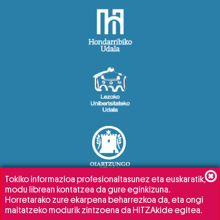
Tokiko informazioa profesionaltasunez eta euskaratik,
modu librean kontatzea da gure eginkizuna.
Horretarako zure ekarpena beharrezkoa da, eta ongi
maitatzeko modurik zintzoena da HITZAkide egitea.