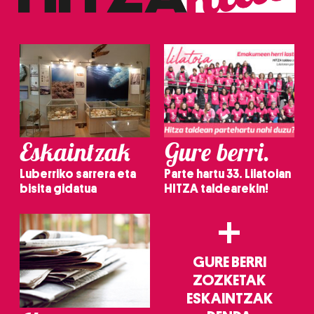
Eskaintzak
Gure berri.
Luberriko sarrera eta
Parte hartu 33. Lilatoian
bisita gidatua
HITZA taldearekin!
+
GURE BERRI
ZOZKETAK
ESKAINTZAK