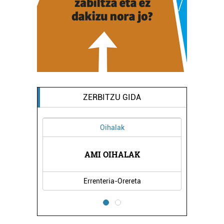
ZERBITZU GIDA
Oihalak
A
AMI OIHALAK
Errenteria-Orereta