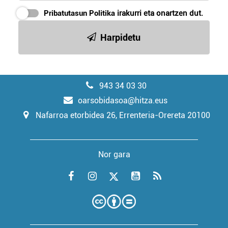
Pribatutasun Politika
irakurri eta onartzen dut.
Harpidetu
943 34 03 30
oarsobidasoa@hitza.eus
Nafarroa etorbidea 26, Errenteria-Orereta 20100
Nor gara