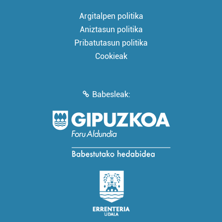
Argitalpen politika
Aniztasun politika
Pribatutasun politika
Cookieak
Babesleak: