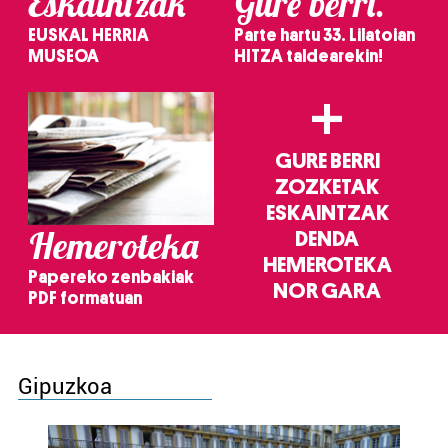
Eskaintzak
Gure berri.
EUSKAL HERRIA
Parte hartu 33. Lilatoian
MUSEOA
HITZA taldearekin!
+
GURE BERRI
ZOZKETAK
ESKAINTZAK
Hemeroteka
DENDA
HEMEROTEKA
Papereko zenbakiak
NOR GARA
PDF formatuan
Gipuzkoa