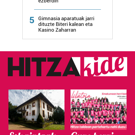
ezberdin
Webgune honek cookie propioak eta hirugarrenen cookie-
fitxategiak erabiltzen ditu. Zure esperientzia eta
5
Gimnasia aparatuak jarri
zerbitzuak hobetzeko asmoz, cookie teknologiaz
dituzte Biteri kalean eta
baliatzen gara. Ohar hau onartuz gero, teknologia hori
Kasino Zaharran
erabiltzeko baimen esplizitua ematen diguzu.
Gehiago
irakurri