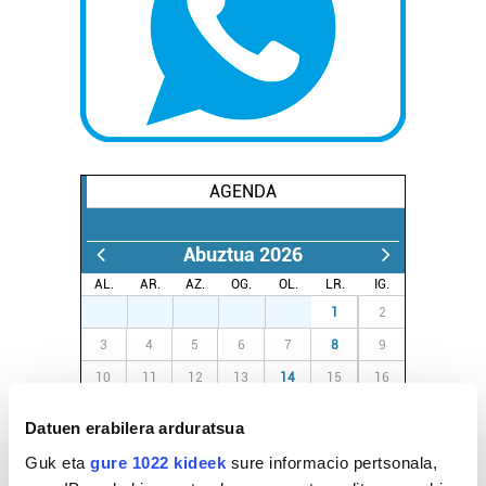
AGENDA
Abuztua 2026
AL.
AR.
AZ.
OG.
OL.
LR.
IG.
27
28
29
30
31
1
2
3
4
5
6
7
8
9
10
11
12
13
14
15
16
17
18
19
20
21
22
23
Datuen erabilera arduratsua
24
25
26
27
28
29
30
Guk eta
gure 1022 kideek
sure informacio pertsonala,
31
1
2
3
4
5
6