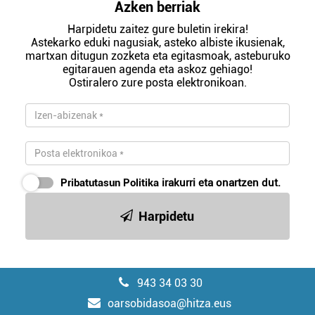
Azken berriak
Harpidetu zaitez gure buletin irekira!
Astekarko eduki nagusiak, asteko albiste ikusienak,
martxan ditugun zozketa eta egitasmoak, asteburuko
egitarauen agenda eta askoz gehiago!
Ostiralero zure posta elektronikoan.
Pribatutasun Politika
irakurri eta onartzen dut.
Harpidetu
943 34 03 30
oarsobidasoa@hitza.eus