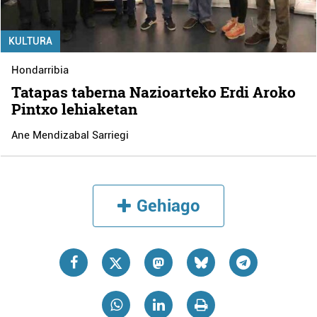
KULTURA
Hondarribia
Tatapas taberna Nazioarteko Erdi Aroko
Pintxo lehiaketan
Ane Mendizabal Sarriegi
Gehiago