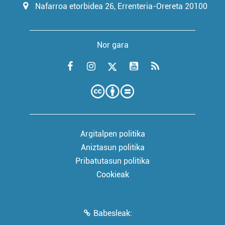
Nafarroa etorbidea 26, Errenteria-Orereta 20100
Nor gara
Argitalpen politika
Aniztasun politika
Pribatutasun politika
Cookieak
Babesleak: