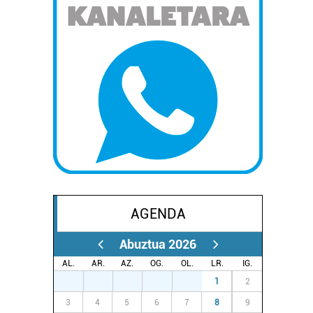
AGENDA
Abuztua 2026
AL.
AR.
AZ.
OG.
OL.
LR.
IG.
27
28
29
30
31
1
2
3
4
5
6
7
8
9