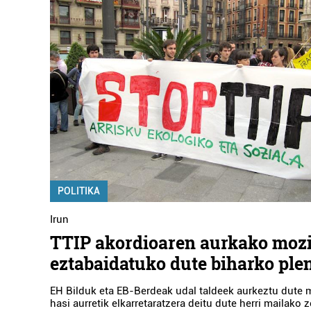
POLITIKA
Irun
TTIP akordioaren aurkako moz
eztabaidatuko dute biharko ple
EH Bilduk eta EB-Berdeak udal taldeek aurkeztu dute 
hasi aurretik elkarretaratzera deitu dute herri mailako z