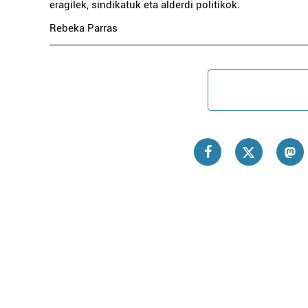
eragilek, sindikatuk eta alderdi politikok.
Rebeka Parras