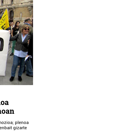
ioa
noan
mozioa; plenoa
enbait gizarte