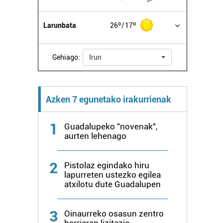
Larunbata
26º
17º
Gehiago:
Irun
Azken 7 egunetako irakurrienak
1
Guadalupeko "novenak",
aurten lehenago
2
Pistolaz egindako hiru
lapurreten ustezko egilea
atxilotu dute Guadalupen
3
Oinaurreko osasun zentro