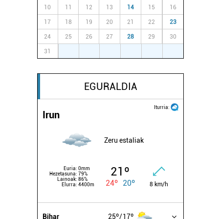
10
11
12
13
14
15
16
17
18
19
20
21
22
23
24
25
26
27
28
29
30
31
1
2
3
4
5
6
EGURALDIA
Iturria:
Irun
Zeru estaliak
21º
Euria:
0mm
Hezetasuna:
79%
Lainoak:
86%
24º
20º
8 km/h
Elurra:
4400m
Bihar
25º
17º