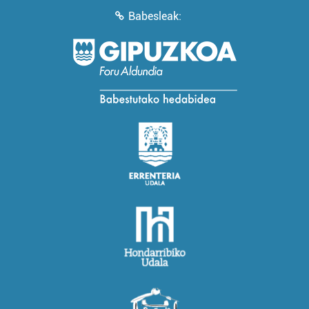
Babesleak: