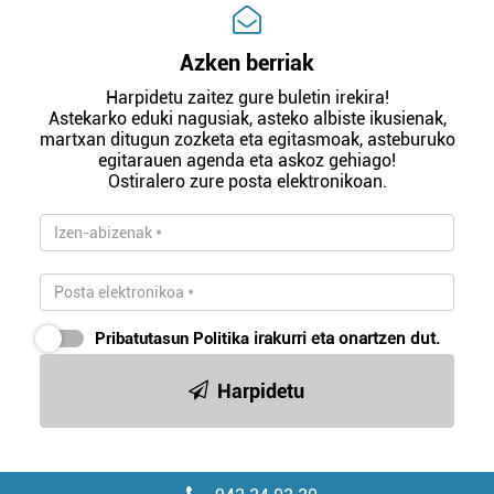
Azken berriak
Harpidetu zaitez gure buletin irekira!
Astekarko eduki nagusiak, asteko albiste ikusienak,
martxan ditugun zozketa eta egitasmoak, asteburuko
egitarauen agenda eta askoz gehiago!
Ostiralero zure posta elektronikoan.
Pribatutasun Politika
irakurri eta onartzen dut.
Harpidetu