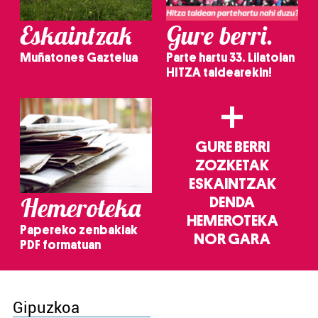
Eskaintzak
Gure berri.
Muñatones Gaztelua
Parte hartu 33. Lilatoian
HITZA taldearekin!
+
GURE BERRI
ZOZKETAK
ESKAINTZAK
Hemeroteka
DENDA
HEMEROTEKA
Papereko zenbakiak
NOR GARA
PDF formatuan
Gipuzkoa