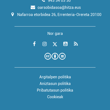
943 34 03 30
oarsobidasoa@hitza.eus
Nafarroa etorbidea 26, Errenteria-Orereta 20100
Nor gara
Argitalpen politika
Aniztasun politika
Pribatutasun politika
Cookieak