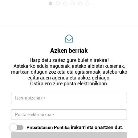
Azken berriak
Harpidetu zaitez gure buletin irekira!
Astekarko eduki nagusiak, asteko albiste ikusienak,
martxan ditugun zozketa eta egitasmoak, asteburuko
egitarauen agenda eta askoz gehiago!
Ostiralero zure posta elektronikoan.
Pribatutasun Politika
irakurri eta onartzen dut.