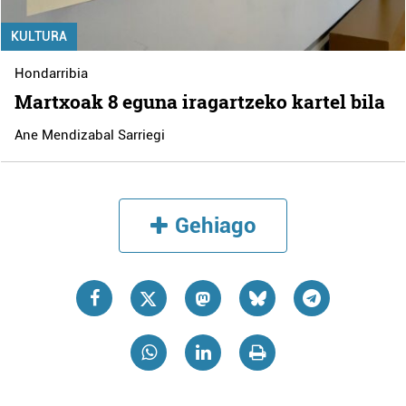
KULTURA
Hondarribia
Martxoak 8 eguna iragartzeko kartel bila
Ane Mendizabal Sarriegi
Gehiago