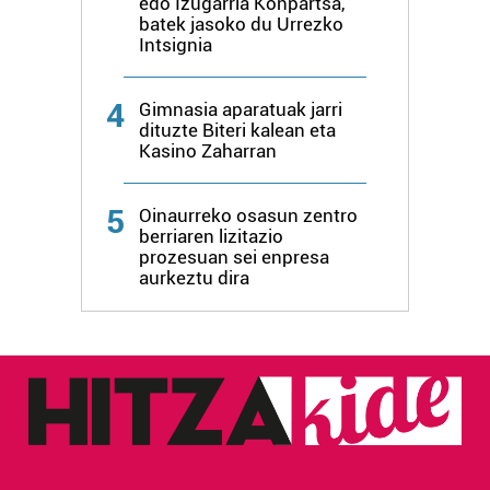
edo Izugarria Konpartsa,
erabiltzen dituen hauta dezakezu.
batek jasoko du Urrezko
Intsignia
Bazkide batzuek ez dizute baimenik eskatzen, eta beren
interes komertzial legitimoetan babesten dira. Ikusi gure
4
Gimnasia aparatuak jarri
bazkideen zerrenda, beren ustez zein helburutarako
dituzte Biteri kalean eta
duten interes legitimoa eta horren aurka nola egin
Kasino Zaharran
dezakezun ikusteko.
5
Oinaurreko osasun zentro
Lortu zure datu pertsonalak prozesatzeko moduari
berriaren lizitazio
buruzko informazio gehiago eta ezarri zure lehentasunak
prozesuan sei enpresa
aurkeztu dira
datuen atalean. Edozein unetan alda edo ken dezakezu
zure baimena Cookieen adierazpenean.
Webgune honek cookie propioak eta hirugarrenen cookie-
fitxategiak erabiltzen ditu. Zure esperientzia eta
zerbitzuak hobetzeko asmoz, cookie teknologiaz
baliatzen gara. Ohar hau onartuz gero, teknologia hori
erabiltzeko baimen esplizitua ematen diguzu.
Gehiago
irakurri