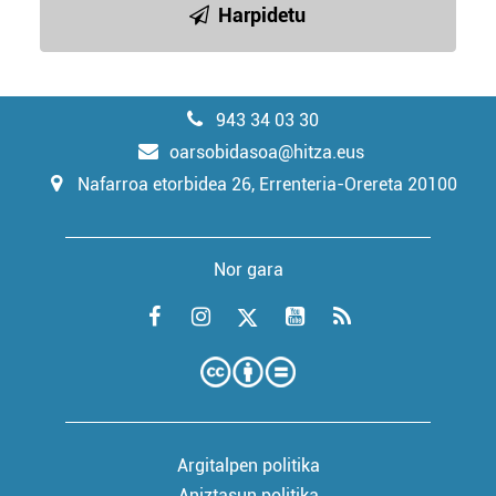
Harpidetu
943 34 03 30
oarsobidasoa@hitza.eus
Nafarroa etorbidea 26, Errenteria-Orereta 20100
Nor gara
Argitalpen politika
Aniztasun politika