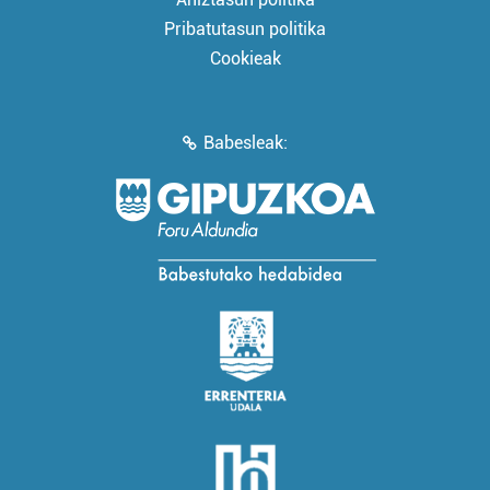
Pribatutasun politika
Cookieak
Babesleak: