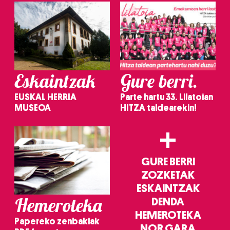
Eskaintzak
Gure berri.
EUSKAL HERRIA
Parte hartu 33. Lilatoian
MUSEOA
HITZA taldearekin!
+
GURE BERRI
ZOZKETAK
ESKAINTZAK
Hemeroteka
DENDA
HEMEROTEKA
Papereko zenbakiak
NOR GARA