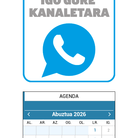
AGENDA
Abuztua 2026
AL.
AR.
AZ.
OG.
OL.
LR.
IG.
27
28
29
30
31
1
2