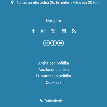
Nafarroa etorbidea 26, Errenteria-Orereta 20100
Nor gara
Argitalpen politika
Aniztasun politika
Pribatutasun politika
Cookieak
Babesleak: