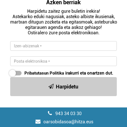
Azken berriak
Harpidetu zaitez gure buletin irekira!
Astekarko eduki nagusiak, asteko albiste ikusienak,
martxan ditugun zozketa eta egitasmoak, asteburuko
egitarauen agenda eta askoz gehiago!
Ostiralero zure posta elektronikoan.
Pribatutasun Politika
irakurri eta onartzen dut.
Harpidetu
943 34 03 30
oarsobidasoa@hitza.eus