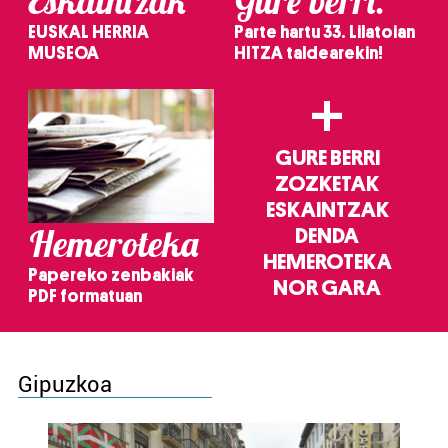
Eskaintzak
Gure berri.
EUSKAL HERRIA
Parte hartu 33. Lilatoian
MUSEOA
HITZA taldearekin!
+
GURE BERRI
ZOZKETAK
ESKAINTZAK
Hemeroteka
DENDA
HEMEROTEKA
Papereko zenbakiak
NOR GARA
PDF formatuan
Gipuzkoa