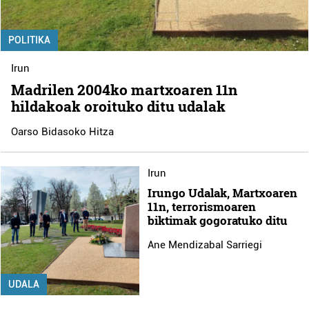
POLITIKA
Irun
Madrilen 2004ko martxoaren 11n
hildakoak oroituko ditu udalak
Oarso Bidasoko Hitza
Irun
Irungo Udalak, Martxoaren
11n, terrorismoaren
biktimak gogoratuko ditu
Ane Mendizabal Sarriegi
UDALA