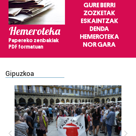
GURE BERRI
ZOZKETAK
ESKAINTZAK
Hemeroteka
DENDA
HEMEROTEKA
Papereko zenbakiak
NOR GARA
PDF formatuan
Gipuzkoa