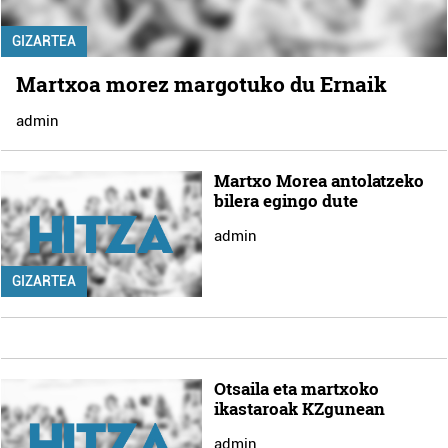
GIZARTEA
Martxoa morez margotuko du Ernaik
admin
Martxo Morea antolatzeko
bilera egingo dute
admin
GIZARTEA
Otsaila eta martxoko
ikastaroak KZgunean
admin