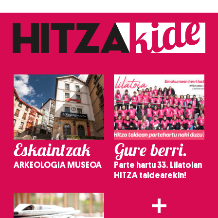
Eskaintzak
Gure berri.
ARKEOLOGIA MUSEOA
Parte hartu 33. Lilatoian
HITZA taldearekin!
+