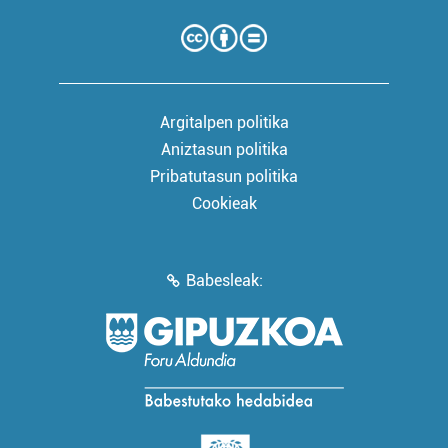
Argitalpen politika
Aniztasun politika
Pribatutasun politika
Cookieak
Babesleak: