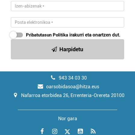
Pribatutasun Politika
irakurri eta onartzen dut.
Harpidetu
943 34 03 30
oarsobidasoa@hitza.eus
Nafarroa etorbidea 26, Errenteria-Orereta 20100
Nor gara